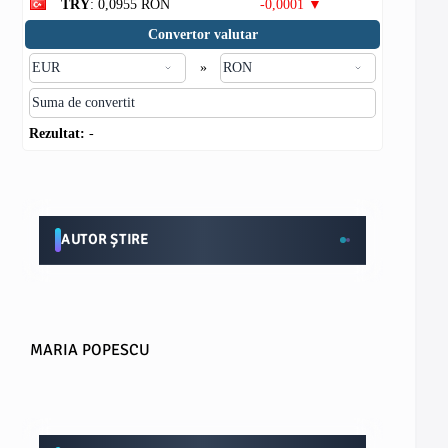
TRY
: 0,0955 RON
-0,0001 ▼
Convertor valutar
»
Rezultat:
-
AUTOR ȘTIRE
MARIA POPESCU