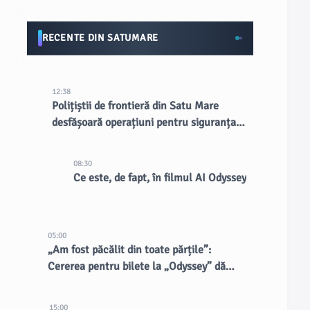
RECENTE DIN SATUMARE
12:38
Polițiștii de frontieră din Satu Mare
desfășoară operațiuni pentru siguranța
publică
08:30
Ce este, de fapt, în filmul AI Odyssey
05:00
„Am fost păcălit din toate părțile”:
Cererea pentru bilete la „Odyssey” dă
naștere vânzătorilor dubioși
15:00