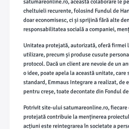
satumareonline.ro, această colaborare le p
cheltuieli recurente, folosind Fundul de Han
doar economisesc, ci și sprijină fără alte de
responsabilitatea socială a companiei, men
Unitatea protejată, autorizată, oferă firmei
utilizare, precum și produse cusute person
protocol. Dacă un client are nevoie de un a
o idee, poate apela la această unitate, care s
standard, Emmaus Integrare a realizat, de e
pentru creșe, toate decontate din Fondul de 
Potrivit site-ului satumareonline.ro, fiecar
protejată contribuie la menținerea proiectul
acțiuni este reintegrarea în societate a pers