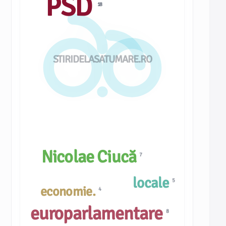
PSD
18
STIRIDELASATUMARE.RO
Nicolae Ciucă
7
locale
5
economie.
4
europarlamentare
8