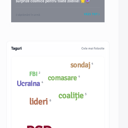
surprize cosmice pentru toate zodiile! 🌟🔮
VEZI TOT
2 săptămâni în urmă
Taguri
Cele mai folosite
sondaj
4
FBI
2
comasare
4
Ucraina
4
coaliție
5
lideri
6