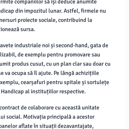
ermite companiilor să își deduce anumite
dicap din impozitul lunar. Astfel, firmele nu
mersuri proiecte sociale, contribuind la
ționează sursa.
 lavete industriale noi și second-hand, gata de
alizabil, de exemplu pentru promovare sau
numit produs cusut, cu un plan clar sau doar cu
e va ocupa să îl ajute. Pe lângă achizițiile
xemplu, cearșafuri pentru spitale și sortulețe
Handicap al instituțiilor respective.
e contract de colaborare cu această unitate
ui social. Motivația principală a acestor
oanelor aflate în situații dezavantajate,