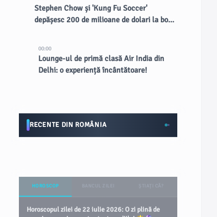
Stephen Chow și 'Kung Fu Soccer'
depășesc 200 de milioane de dolari la box
office-ul din China
00:00
Lounge-ul de primă clasă Air India din
Delhi: o experiență încântătoare!
RECENTE DIN ROMÂNIA
HOROSCOP
BANCUL ZILEI
ȘTIAȚI CĂ?
Horoscopul zilei de 22 iulie 2026: O zi plină de