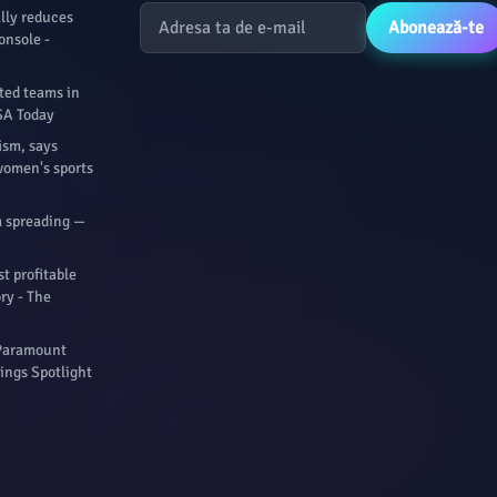
ally reduces
Abonează-te
onsole -
ted teams in
USA Today
ism, says
women's sports
m spreading —
t profitable
ory - The
 Paramount
ings Spotlight