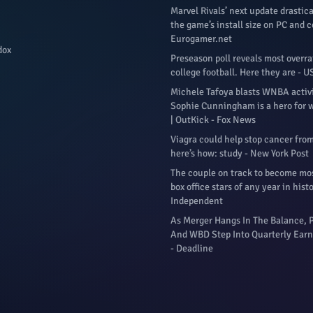
Marvel Rivals’ next update drastic
the game’s install size on PC and c
Eurogamer.net
dox
Preseason poll reveals most overra
college football. Here they are - 
Michele Tafoya blasts WNBA activ
Sophie Cunningham is a hero for 
| OutKick - Fox News
Viagra could help stop cancer fro
here’s how: study - New York Post
The couple on track to become mos
box office stars of any year in hist
Independent
As Merger Hangs In The Balance,
And WBD Step Into Quarterly Earn
- Deadline