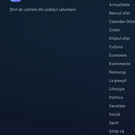
Actualitate
Știri de calitate din județul satumare
Bancul zilei
Calendar Orto
Citate
Citatul zilei
Cultura
Economie
Evenimente
Horoscop
La povești
Lifestyle
Politica
Sanatate
Social
Sport
Știați că