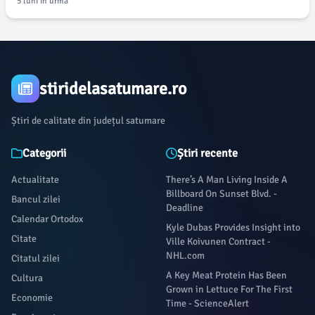
5 luni în urmă
stiridelasatumare.ro
Știri de calitate din județul satumare
Categorii
Știri recente
Actualitate
There’s A Man Living Inside A
Billboard On Sunset Blvd. -
Bancul zilei
Deadline
Calendar Ortodox
Kyle Dubas Provides Insight into
Citate
Ville Koivunen Contract -
NHL.com
Citatul zilei
A Key Meat Protein Has Been
Cultura
Grown in Lettuce For The First
Economie
Time - ScienceAlert