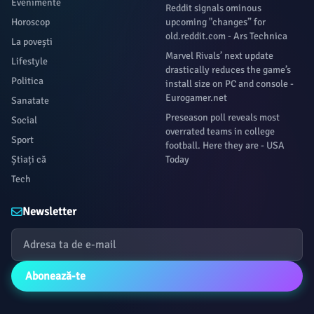
Evenimente
Reddit signals ominous
Horoscop
upcoming "changes” for
old.reddit.com - Ars Technica
La povești
Marvel Rivals’ next update
Lifestyle
drastically reduces the game’s
Politica
install size on PC and console -
Eurogamer.net
Sanatate
Preseason poll reveals most
Social
overrated teams in college
Sport
football. Here they are - USA
Știați că
Today
Tech
Newsletter
Abonează-te