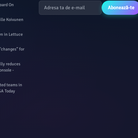
board On
Abonează-te
ille Koivunen
n in Lettuce
"changes” for
ally reduces
onsole -
ted teams in
USA Today