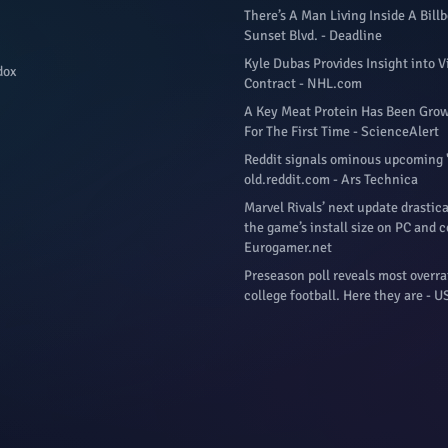
There’s A Man Living Inside A Bill
Sunset Blvd. - Deadline
Kyle Dubas Provides Insight into V
dox
Contract - NHL.com
A Key Meat Protein Has Been Grow
For The First Time - ScienceAlert
Reddit signals ominous upcoming 
old.reddit.com - Ars Technica
Marvel Rivals’ next update drastic
the game’s install size on PC and c
Eurogamer.net
Preseason poll reveals most overra
college football. Here they are - 