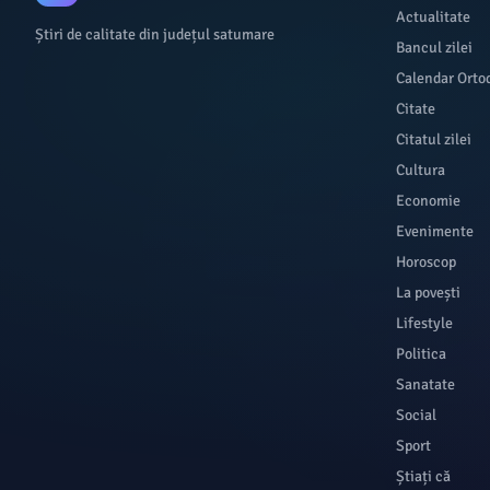
Actualitate
Știri de calitate din județul satumare
Bancul zilei
Calendar Orto
Citate
Citatul zilei
Cultura
Economie
Evenimente
Horoscop
La povești
Lifestyle
Politica
Sanatate
Social
Sport
Știați că