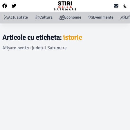
Actualitate
Cultura
Economie
Evenimente
Li
Articole cu eticheta:
istoric
Afișare pentru județul Satumare