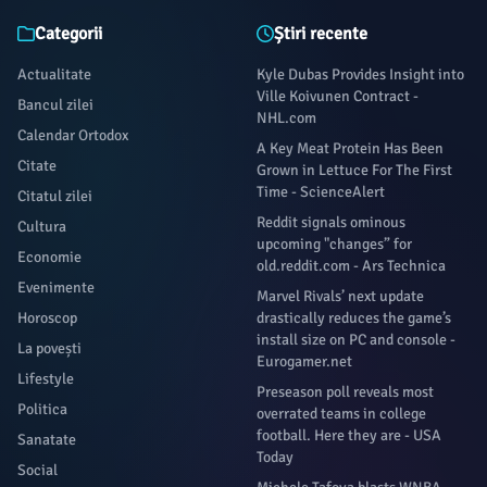
Categorii
Știri recente
Actualitate
Kyle Dubas Provides Insight into
Ville Koivunen Contract -
Bancul zilei
NHL.com
Calendar Ortodox
A Key Meat Protein Has Been
Citate
Grown in Lettuce For The First
Time - ScienceAlert
Citatul zilei
Reddit signals ominous
Cultura
upcoming "changes” for
Economie
old.reddit.com - Ars Technica
Evenimente
Marvel Rivals’ next update
Horoscop
drastically reduces the game’s
install size on PC and console -
La povești
Eurogamer.net
Lifestyle
Preseason poll reveals most
Politica
overrated teams in college
football. Here they are - USA
Sanatate
Today
Social