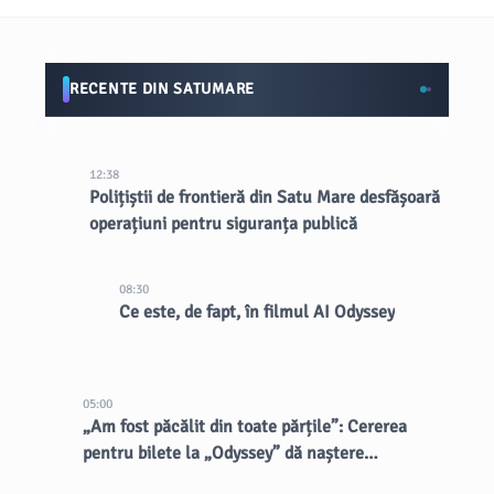
RECENTE DIN SATUMARE
12:38
Polițiștii de frontieră din Satu Mare desfășoară
operațiuni pentru siguranța publică
08:30
Ce este, de fapt, în filmul AI Odyssey
05:00
„Am fost păcălit din toate părțile”: Cererea
pentru bilete la „Odyssey” dă naștere
vânzătorilor dubioși