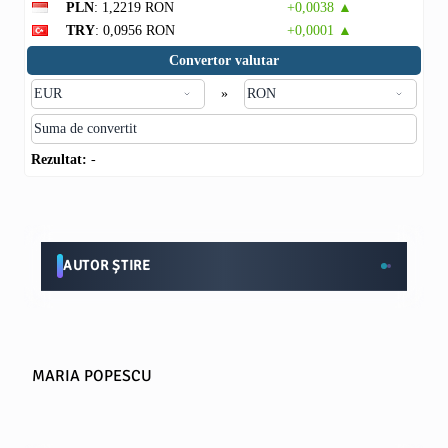
PLN
: 1,2219 RON
+0,0038 ▲
TRY
: 0,0956 RON
+0,0001 ▲
Convertor valutar
»
Rezultat:
-
AUTOR ȘTIRE
MARIA POPESCU