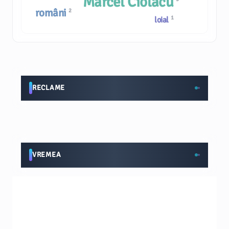
Marcel Ciolacu
români
2
1
loial
RECLAME
VREMEA