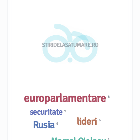
STIRIDELASATUMARE.RO
europarlamentare
8
securitate
4
lideri
6
Rusia
6
5