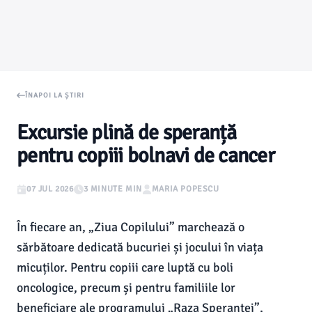
ÎNAPOI LA ȘTIRI
Excursie plină de speranță
pentru copiii bolnavi de cancer
07 JUL 2026
3 MINUTE MIN
MARIA POPESCU
În fiecare an, „Ziua Copilului” marchează o
sărbătoare dedicată bucuriei și jocului în viața
micuților. Pentru copiii care luptă cu boli
oncologice, precum și pentru familiile lor
beneficiare ale programului „Raza Speranței”,