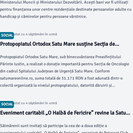
Ministerului Muncii și Ministerului Dezvoltării. Acești bani vor fi utilizați
pentru finanțarea unor centre rezidențiale destinate persoanelor adulte cu
handicap și căminelor pentru persoane vârstnice.
Articol postat cu 4 săptămâni în urmă
SOCIAL
Protopopiatul Ortodox Satu Mare susține Secția de
Oncologie a Spitalului
Protopopiatul Ortodox Satu Mare, sub binecuvântarea Preasfințitului
Părinte Iustin, a realizat o donație importantă pentru Secția de Oncologie
din cadrul Spitalului Județean de Urgență Satu Mare. Conform
satumareonline.ro, suma totală de 31.171 RON a fost adunată dintr-o
colectă organizată la nivelul protopopiatului, datorită dăruirii și
generozității credincioșilor.
Articol postat cu 4 săptămâni în urmă
SOCIAL
Eveniment caritabil „O Halbă de Fericire” revine la Satu
Mare
Sătmărenii sunt invitați să participe la cea de-a doua ediție a
evenimentului caritabil „O Halbă de Fericire”, organizat de Rotaract Club