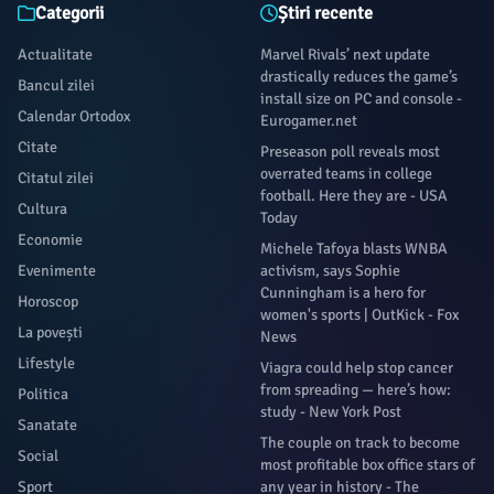
Categorii
Știri recente
Actualitate
Marvel Rivals’ next update
drastically reduces the game’s
Bancul zilei
install size on PC and console -
Calendar Ortodox
Eurogamer.net
Citate
Preseason poll reveals most
overrated teams in college
Citatul zilei
football. Here they are - USA
Cultura
Today
Economie
Michele Tafoya blasts WNBA
Evenimente
activism, says Sophie
Cunningham is a hero for
Horoscop
women's sports | OutKick - Fox
La povești
News
Lifestyle
Viagra could help stop cancer
from spreading — here’s how:
Politica
study - New York Post
Sanatate
The couple on track to become
Social
most profitable box office stars of
Sport
any year in history - The