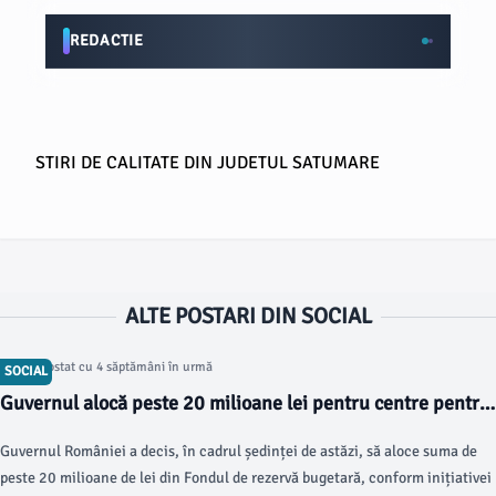
REDACTIE
STIRI DE CALITATE DIN JUDETUL SATUMARE
ALTE POSTARI DIN SOCIAL
Articol postat cu 4 săptămâni în urmă
SOCIAL
Guvernul alocă peste 20 milioane lei pentru centre pentru
persoane vulnerabile
Guvernul României a decis, în cadrul ședinței de astăzi, să aloce suma de
peste 20 milioane de lei din Fondul de rezervă bugetară, conform inițiativei