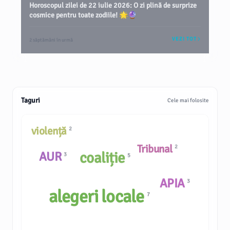
Horoscopul zilei de 22 iulie 2026: O zi plină de surprize
cosmice pentru toate zodiile! 🌟🔮
VEZI TOT
2 săptămâni în urmă
Taguri
Cele mai folosite
violență
2
Tribunal
2
AUR
coaliție
3
5
APIA
3
alegeri locale
7