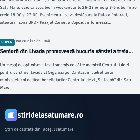
Satu Mare, care va avea loc în weekendurile 26-28 iunie și 3-5 iulie, între
orele 18:00 și 23:00. Evenimentul se va desfășura la Rulota Rotaract,
situată în zona BRD - Pasajul Corneliu Coposu, informează
satumareonline.ro.
Articol postat cu 2 luni în urmă
SOCIAL
Seniorii din Livada promovează bucuria vârstei a treia
printr-un minispectacol
Un mesaj de optimism a fost transmis de către membrii Centrului de zi
pentru vârstnici Livada al Organizației Caritas, în cadrul unui
minispectacol dedicat beneficiarilor Centrului de zi „Sf. Iacob” din Satu
Mare.
stiridelasatumare.ro
Știri de calitate din județul satumare