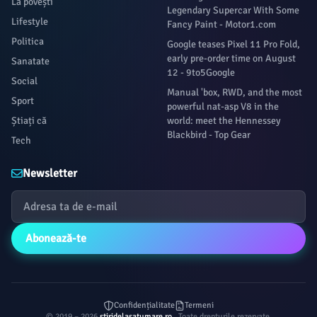
La povești
Legendary Supercar With Some
Lifestyle
Fancy Paint - Motor1.com
Politica
Google teases Pixel 11 Pro Fold,
early pre-order time on August
Sanatate
12 - 9to5Google
Social
Manual 'box, RWD, and the most
Sport
powerful nat-asp V8 in the
Știați că
world: meet the Hennessey
Blackbird - Top Gear
Tech
Newsletter
Abonează-te
Confidențialitate
Termeni
© 2019 – 2026
stiridelasatumare.ro
. Toate drepturile rezervate.