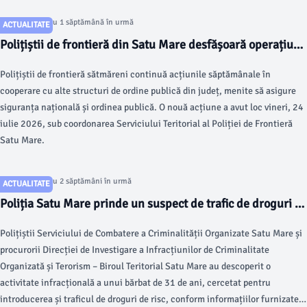
Articol postat cu 1 săptămână în urmă
ACTUALITATE
Polițiștii de frontieră din Satu Mare desfășoară operațiuni
pentru siguranța publică
Polițiștii de frontieră sătmăreni continuă acțiunile săptămânale în
cooperare cu alte structuri de ordine publică din județ, menite să asigure
siguranța națională și ordinea publică. O nouă acțiune a avut loc vineri, 24
iulie 2026, sub coordonarea Serviciului Teritorial al Poliției de Frontieră
Satu Mare.
Articol postat cu 2 săptămâni în urmă
ACTUALITATE
Poliția Satu Mare prinde un suspect de trafic de droguri cu
38 de kilograme de canabis
Polițiștii Serviciului de Combatere a Criminalității Organizate Satu Mare și
procurorii Direcției de Investigare a Infracțiunilor de Criminalitate
Organizată și Terorism – Biroul Teritorial Satu Mare au descoperit o
activitate infracțională a unui bărbat de 31 de ani, cercetat pentru
introducerea și traficul de droguri de risc, conform informațiilor furnizate