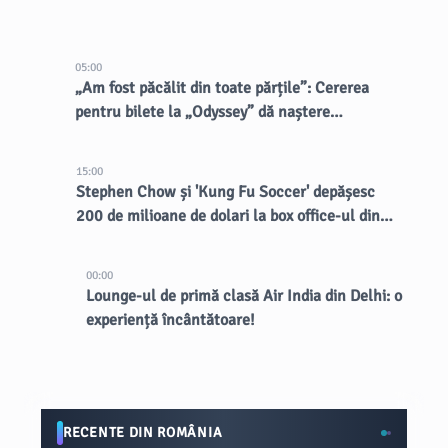
05:00
„Am fost păcălit din toate părțile”: Cererea
pentru bilete la „Odyssey” dă naștere
vânzătorilor dubioși
15:00
Stephen Chow și 'Kung Fu Soccer' depășesc
200 de milioane de dolari la box office-ul din
China
00:00
Lounge-ul de primă clasă Air India din Delhi: o
experiență încântătoare!
RECENTE DIN ROMÂNIA