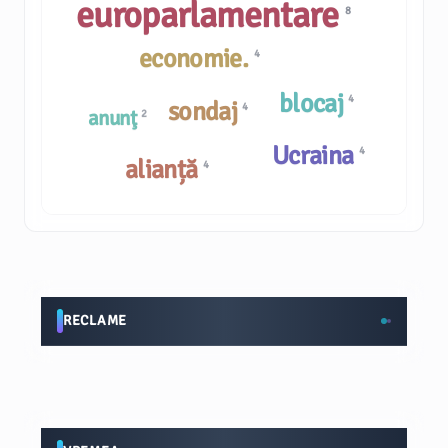
europarlamentare
8
economie.
4
blocaj
4
sondaj
4
anunţ
2
Ucraina
4
alianță
4
RECLAME