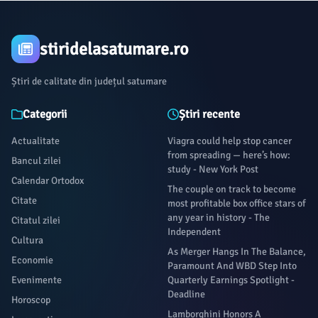
stiridelasatumare.ro
Știri de calitate din județul satumare
Categorii
Știri recente
Actualitate
Viagra could help stop cancer
from spreading — here’s how:
Bancul zilei
study - New York Post
Calendar Ortodox
The couple on track to become
Citate
most profitable box office stars of
any year in history - The
Citatul zilei
Independent
Cultura
As Merger Hangs In The Balance,
Economie
Paramount And WBD Step Into
Evenimente
Quarterly Earnings Spotlight -
Deadline
Horoscop
Lamborghini Honors A