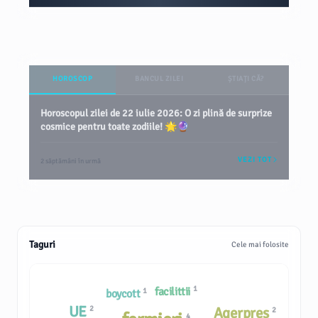
HOROSCOP
BANCUL ZILEI
ȘTIAȚI CĂ?
Horoscopul zilei de 22 iulie 2026: O zi plină de surprize
cosmice pentru toate zodiile! 🌟🔮
VEZI TOT
2 săptămâni în urmă
Taguri
Cele mai folosite
1
facilittii
1
boycott
UE
2
Agerpres
2
4