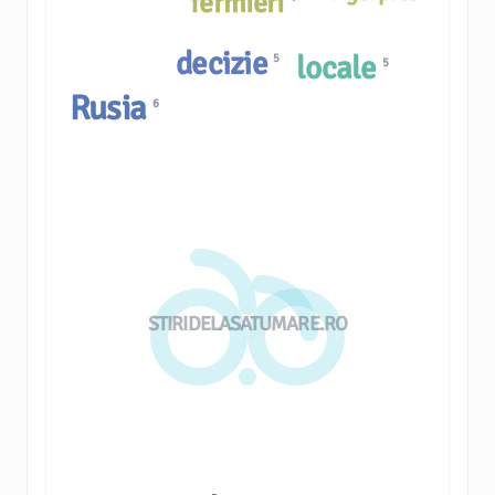
fermieri
decizie
locale
5
5
Rusia
6
STIRIDELASATUMARE.RO