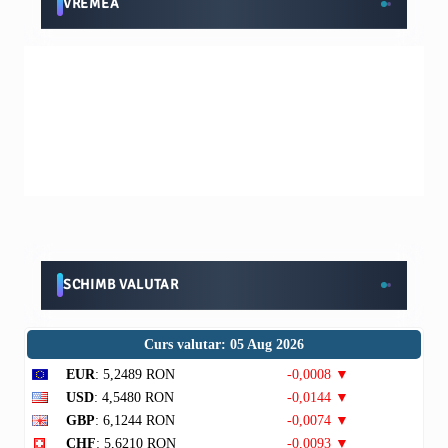
VREMEA
SCHIMB VALUTAR
Curs valutar: 05 Aug 2026
EUR
: 5,2489 RON
-0,0008 ▼
USD
: 4,5480 RON
-0,0144 ▼
GBP
: 6,1244 RON
-0,0074 ▼
CHF
: 5,6210 RON
-0,0093 ▼