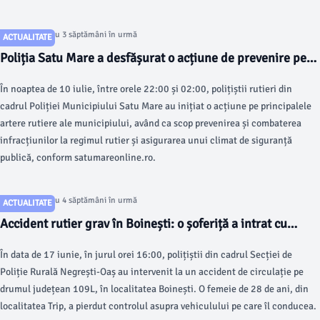
de satumareonline.ro.
Articol postat cu 3 săptămâni în urmă
ACTUALITATE
Poliția Satu Mare a desfășurat o acțiune de prevenire pe
drumuri
În noaptea de 10 iulie, între orele 22:00 și 02:00, polițiștii rutieri din
cadrul Poliției Municipiului Satu Mare au inițiat o acțiune pe principalele
artere rutiere ale municipiului, având ca scop prevenirea și combaterea
infracțiunilor la regimul rutier și asigurarea unui climat de siguranță
publică, conform satumareonline.ro.
Articol postat cu 4 săptămâni în urmă
ACTUALITATE
Accident rutier grav în Boinești: o șoferiță a intrat cu
mașina într-un copac
În data de 17 iunie, în jurul orei 16:00, polițiștii din cadrul Secției de
Poliție Rurală Negrești-Oaș au intervenit la un accident de circulație pe
drumul județean 109L, în localitatea Boinești. O femeie de 28 de ani, din
localitatea Trip, a pierdut controlul asupra vehiculului pe care îl conducea.