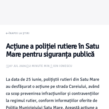
ÎNAPOI LA ȘTIRI
Acțiune a poliției rutiere în Satu
Mare pentru siguranța publică
07 JUL 2026
2 MINUTE MIN
ION IONESCU
La data de 25 iunie, polițiștii rutieri din Satu Mare
au desfășurat o acțiune pe strada Careiului, având
ca scop prevenirea infracțiunilor și contravențiilor
la regimul rutier, conform informațiilor oferite de
Poliția Municipiului Satu Mare. Această acțiune a