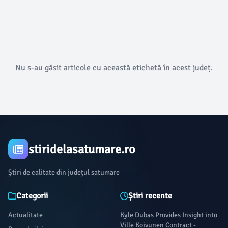
Nu s-au găsit articole cu această etichetă în acest județ.
stiridelasatumare.ro
Știri de calitate din județul satumare
Categorii
Știri recente
Actualitate
Kyle Dubas Provides Insight into
Ville Koivunen Contract -