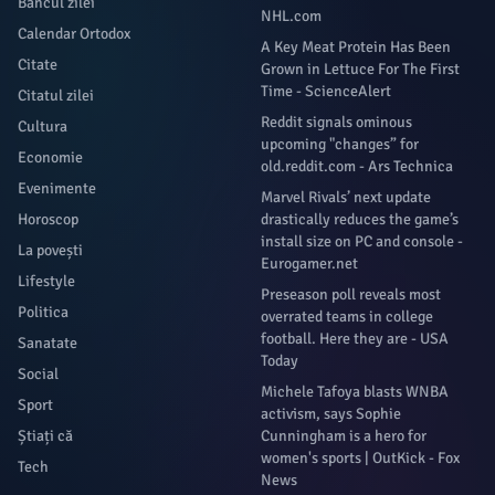
Bancul zilei
NHL.com
Calendar Ortodox
A Key Meat Protein Has Been
Citate
Grown in Lettuce For The First
Time - ScienceAlert
Citatul zilei
Reddit signals ominous
Cultura
upcoming "changes” for
Economie
old.reddit.com - Ars Technica
Evenimente
Marvel Rivals’ next update
Horoscop
drastically reduces the game’s
install size on PC and console -
La povești
Eurogamer.net
Lifestyle
Preseason poll reveals most
Politica
overrated teams in college
football. Here they are - USA
Sanatate
Today
Social
Michele Tafoya blasts WNBA
Sport
activism, says Sophie
Știați că
Cunningham is a hero for
women's sports | OutKick - Fox
Tech
News