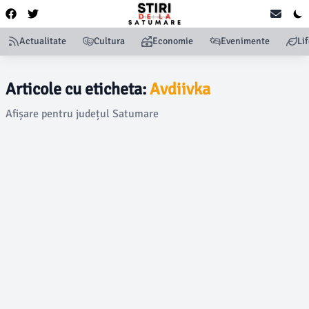
Actualitate
Cultura
Economie
Evenimente
Li
Articole cu eticheta:
Avdiivka
Afișare pentru județul Satumare