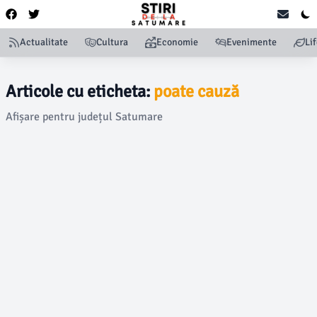
Actualitate
Cultura
Economie
Evenimente
Li
Articole cu eticheta:
poate cauză
Afișare pentru județul Satumare