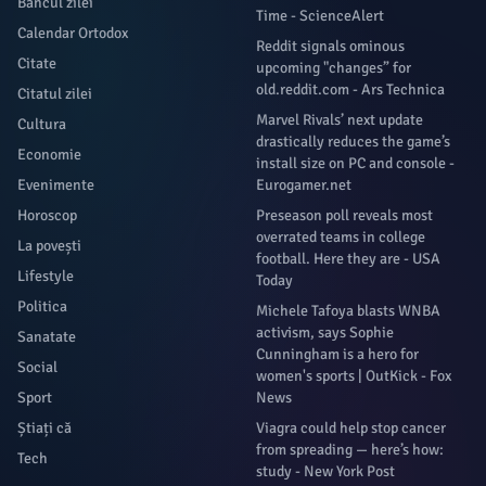
Bancul zilei
Time - ScienceAlert
Calendar Ortodox
Reddit signals ominous
Citate
upcoming "changes” for
old.reddit.com - Ars Technica
Citatul zilei
Marvel Rivals’ next update
Cultura
drastically reduces the game’s
Economie
install size on PC and console -
Evenimente
Eurogamer.net
Horoscop
Preseason poll reveals most
overrated teams in college
La povești
football. Here they are - USA
Lifestyle
Today
Politica
Michele Tafoya blasts WNBA
activism, says Sophie
Sanatate
Cunningham is a hero for
Social
women's sports | OutKick - Fox
Sport
News
Știați că
Viagra could help stop cancer
from spreading — here’s how:
Tech
study - New York Post