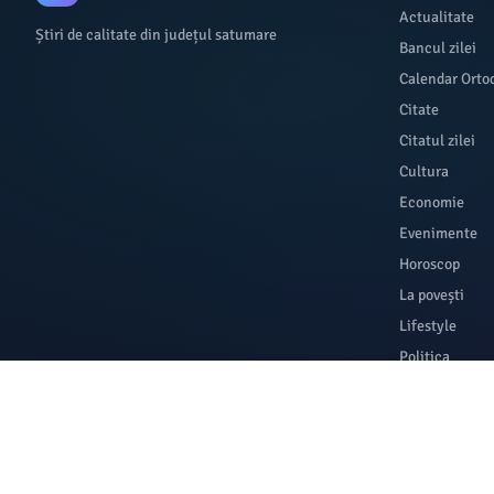
Actualitate
Știri de calitate din județul satumare
Bancul zilei
Calendar Orto
Citate
Citatul zilei
Cultura
Economie
Evenimente
Horoscop
La povești
Lifestyle
Politica
Sanatate
Social
Sport
Știați că