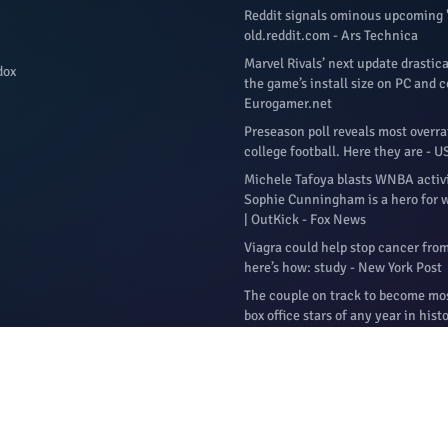
Reddit signals ominous upcoming 
old.reddit.com - Ars Technica
Marvel Rivals’ next update drastic
dox
the game’s install size on PC and c
Eurogamer.net
Preseason poll reveals most overra
college football. Here they are - 
Michele Tafoya blasts WNBA activ
Sophie Cunningham is a hero for 
| OutKick - Fox News
Viagra could help stop cancer fro
here’s how: study - New York Post
The couple on track to become mos
box office stars of any year in hist
Independent