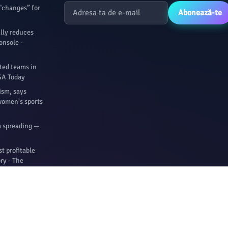
"changes” for
Abonează-te
ally reduces
onsole -
ted teams in
USA Today
ism, says
women's sports
m spreading —
t profitable
ory - The