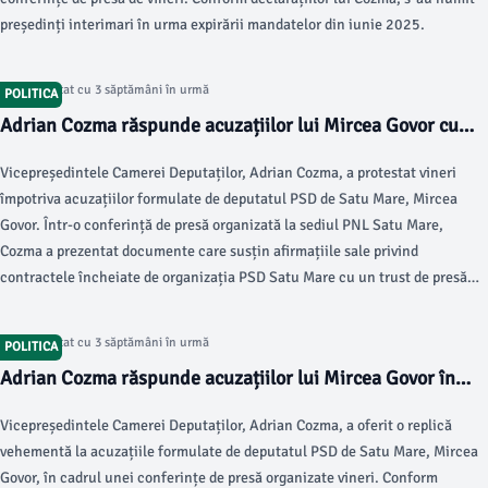
președinți interimari în urma expirării mandatelor din iunie 2025.
Articol postat cu 3 săptămâni în urmă
POLITICA
Adrian Cozma răspunde acuzațiilor lui Mircea Govor cu
dovezi clare
Vicepreședintele Camerei Deputaților, Adrian Cozma, a protestat vineri
împotriva acuzațiilor formulate de deputatul PSD de Satu Mare, Mircea
Govor. Într-o conferință de presă organizată la sediul PNL Satu Mare,
Cozma a prezentat documente care susțin afirmațiile sale privind
contractele încheiate de organizația PSD Satu Mare cu un trust de presă
asociat cu familia Govor.
Articol postat cu 3 săptămâni în urmă
POLITICA
Adrian Cozma răspunde acuzațiilor lui Mircea Govor în
conferința PNL
Vicepreședintele Camerei Deputaților, Adrian Cozma, a oferit o replică
vehementă la acuzațiile formulate de deputatul PSD de Satu Mare, Mircea
Govor, în cadrul unei conferințe de presă organizate vineri. Conform