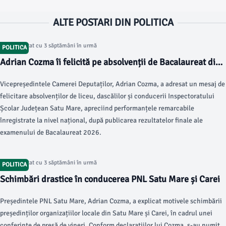
ALTE POSTARI DIN POLITICA
Articol postat cu 3 săptămâni în urmă
POLITICA
Adrian Cozma îi felicită pe absolvenții de Bacalaureat din
Satu Mare
Vicepreședintele Camerei Deputaților, Adrian Cozma, a adresat un mesaj de
felicitare absolvenților de liceu, dascălilor și conducerii Inspectoratului
Școlar Județean Satu Mare, apreciind performanțele remarcabile
înregistrate la nivel național, după publicarea rezultatelor finale ale
examenului de Bacalaureat 2026.
Articol postat cu 3 săptămâni în urmă
POLITICA
Schimbări drastice în conducerea PNL Satu Mare și Carei
Președintele PNL Satu Mare, Adrian Cozma, a explicat motivele schimbării
președinților organizațiilor locale din Satu Mare și Carei, în cadrul unei
conferințe de presă de vineri. Conform declarațiilor lui Cozma, s-au numit