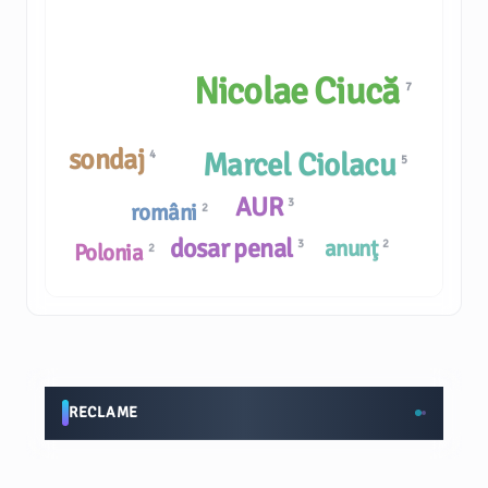
Nicolae Ciucă
7
sondaj
Marcel Ciolacu
4
5
AUR
3
români
2
dosar penal
anunţ
3
2
Polonia
2
RECLAME