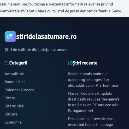
satumareonline.ro, Cozma a prezentat informații relevante privind
contractele PSD Satu Mare cu trustul de presă deținut de familia Govor.
stiridelasatumare.ro
Știri de calitate din județul satumare
Categorii
Știri recente
Actualitate
Reddit signals ominous
upcoming "changes” for
Bancul zilei
old.reddit.com - Ars Technica
Calendar Ortodox
Marvel Rivals’ next update
Citate
drastically reduces the game’s
install size on PC and console -
Citatul zilei
Eurogamer.net
Cultura
Preseason poll reveals most
Economie
overrated teams in college