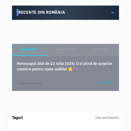
RECENTE DIN ROMÂNIA
HOROSCOP
BANCUL ZILEI
ȘTIAȚI CĂ?
Horoscopul zilei de 22 iulie 2026: O zi plină de surprize
cosmice pentru toate zodiile! 🌟🔮
VEZI TOT
2 săptămâni în urmă
Taguri
Cele mai folosite