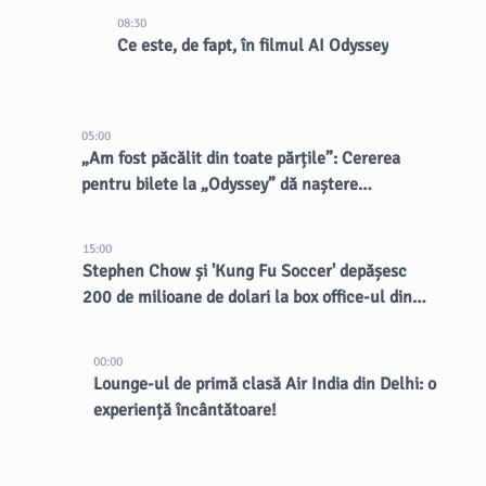
08:30
Ce este, de fapt, în filmul AI Odyssey
05:00
„Am fost păcălit din toate părțile”: Cererea
pentru bilete la „Odyssey” dă naștere
vânzătorilor dubioși
15:00
Stephen Chow și 'Kung Fu Soccer' depășesc
200 de milioane de dolari la box office-ul din
China
00:00
Lounge-ul de primă clasă Air India din Delhi: o
experiență încântătoare!