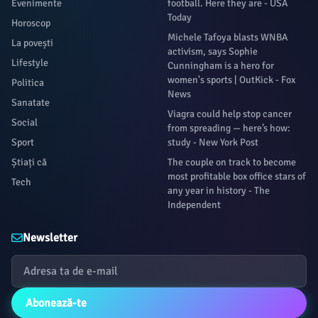
Evenimente
football. Here they are - USA
Today
Horoscop
Michele Tafoya blasts WNBA
La povești
activism, says Sophie
Lifestyle
Cunningham is a hero for
women's sports | OutKick - Fox
Politica
News
Sanatate
Viagra could help stop cancer
Social
from spreading — here’s how:
Sport
study - New York Post
Știați că
The couple on track to become
most profitable box office stars of
Tech
any year in history - The
Independent
Newsletter
Abonează-te