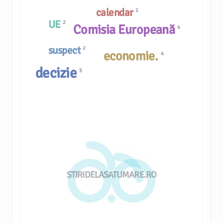
calendar
2
UE
2
Comisia Europeană
4
suspect
2
economie.
4
decizie
5
STIRIDELASATUMARE.RO