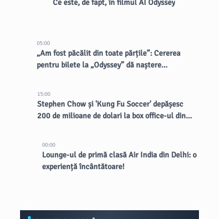
Ce este, de fapt, în filmul AI Odyssey
05:00
„Am fost păcălit din toate părțile”: Cererea
pentru bilete la „Odyssey” dă naștere
vânzătorilor dubioși
15:00
Stephen Chow și 'Kung Fu Soccer' depășesc
200 de milioane de dolari la box office-ul din
China
00:00
Lounge-ul de primă clasă Air India din Delhi: o
experiență încântătoare!