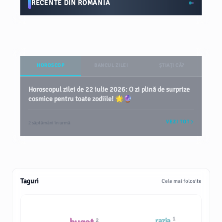
RECENTE DIN ROMÂNIA
HOROSCOP
BANCUL ZILEI
ȘTIAȚI CĂ?
Horoscopul zilei de 22 iulie 2026: O zi plină de surprize
cosmice pentru toate zodiile! 🌟🔮
VEZI TOT
2 săptămâni în urmă
Taguri
Cele mai folosite
1
razia
2