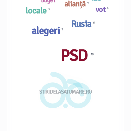
buget
alianță
4
vot
locale
4
5
Rusia
6
alegeri
7
PSD
18
STIRIDELASATUMARE.RO