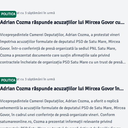
Articol postat cu 3 săptămâni în urmă
POLITICA
Adrian Cozma răspunde acuzațiilor lui Mircea Govor cu
dovezi clare
Vicepreședintele Camerei Deputaților, Adrian Cozma, a protestat vineri
împotriva acuzațiilor formulate de deputatul PSD de Satu Mare, Mircea
Govor. Într-o conferință de presă organizată la sediul PNL Satu Mare,
Cozma a prezentat documente care susțin afirmațiile sale privind
contractele încheiate de organizația PSD Satu Mare cu un trust de presă
asociat cu familia Govor.
Articol postat cu 3 săptămâni în urmă
POLITICA
Adrian Cozma răspunde acuzațiilor lui Mircea Govor în
conferința PNL
Vicepreședintele Camerei Deputaților, Adrian Cozma, a oferit o replică
vehementă la acuzațiile formulate de deputatul PSD de Satu Mare, Mircea
Govor, în cadrul unei conferințe de presă organizate vineri. Conform
satumareonline.ro, Cozma a prezentat informații relevante privind