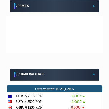
VREMEA
SCHIMB VALUTAR
Curs valutar: 06 Aug 2026
EUR
: 5,2513 RON
+0,0024 ▲
USD
: 4,5507 RON
+0,0027 ▲
GBP
: 6,1236 RON
-0,0008 ▼