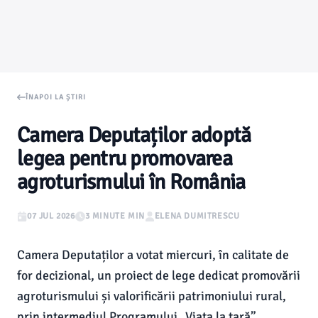
ÎNAPOI LA ȘTIRI
Camera Deputaților adoptă
legea pentru promovarea
agroturismului în România
07 JUL 2026
3 MINUTE MIN
ELENA DUMITRESCU
Camera Deputaților a votat miercuri, în calitate de
for decizional, un proiect de lege dedicat promovării
agroturismului și valorificării patrimoniului rural,
prin intermediul Programului „Viața la țară”.