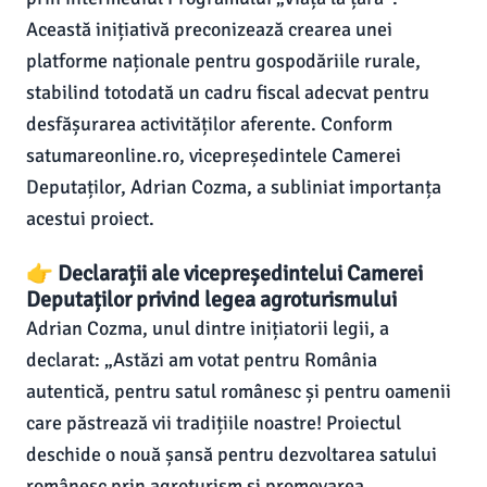
Această inițiativă preconizează crearea unei
platforme naționale pentru gospodăriile rurale,
stabilind totodată un cadru fiscal adecvat pentru
desfășurarea activităților aferente. Conform
satumareonline.ro, vicepreședintele Camerei
Deputaților, Adrian Cozma, a subliniat importanța
acestui proiect.
👉 Declarații ale vicepreședintelui Camerei
Deputaților privind legea agroturismului
Adrian Cozma, unul dintre inițiatorii legii, a
declarat: „Astăzi am votat pentru România
autentică, pentru satul românesc și pentru oamenii
care păstrează vii tradițiile noastre! Proiectul
deschide o nouă șansă pentru dezvoltarea satului
românesc prin agroturism și promovarea