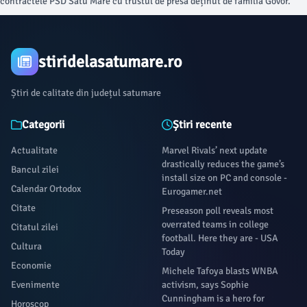
contractele PSD Satu Mare cu trustul de presă deținut de familia Govor.
stiridelasatumare.ro
Știri de calitate din județul satumare
Categorii
Știri recente
Actualitate
Marvel Rivals’ next update
drastically reduces the game’s
Bancul zilei
install size on PC and console -
Calendar Ortodox
Eurogamer.net
Citate
Preseason poll reveals most
overrated teams in college
Citatul zilei
football. Here they are - USA
Cultura
Today
Economie
Michele Tafoya blasts WNBA
Evenimente
activism, says Sophie
Cunningham is a hero for
Horoscop