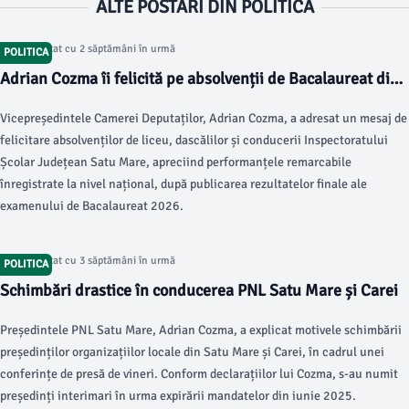
ALTE POSTARI DIN POLITICA
Articol postat cu 2 săptămâni în urmă
POLITICA
Adrian Cozma îi felicită pe absolvenții de Bacalaureat din
Satu Mare
Vicepreședintele Camerei Deputaților, Adrian Cozma, a adresat un mesaj de
felicitare absolvenților de liceu, dascălilor și conducerii Inspectoratului
Școlar Județean Satu Mare, apreciind performanțele remarcabile
înregistrate la nivel național, după publicarea rezultatelor finale ale
examenului de Bacalaureat 2026.
Articol postat cu 3 săptămâni în urmă
POLITICA
Schimbări drastice în conducerea PNL Satu Mare și Carei
Președintele PNL Satu Mare, Adrian Cozma, a explicat motivele schimbării
președinților organizațiilor locale din Satu Mare și Carei, în cadrul unei
conferințe de presă de vineri. Conform declarațiilor lui Cozma, s-au numit
președinți interimari în urma expirării mandatelor din iunie 2025.