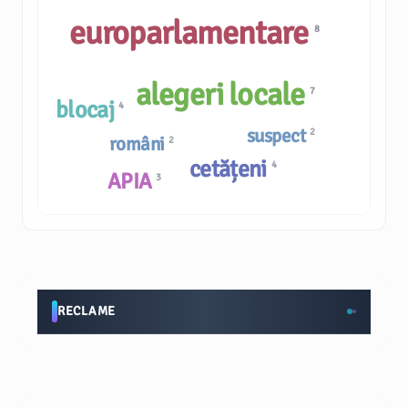
europarlamentare
8
alegeri locale
7
blocaj
4
suspect
2
români
2
cetățeni
4
APIA
3
RECLAME