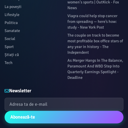
women's sports | OutKick - Fox
La povești
News
Lifestyle
Viagra could help stop cancer
from spreading — here’s how:
Politica
study - New York Post
Sanatate
The couple on track to become
Social
most profitable box office stars of
Sport
any year in history - The
Independent
Știați că
As Merger Hangs In The Balance,
Tech
Paramount And WBD Step Into
Quarterly Earnings Spotlight -
Deadline
Newsletter
Abonează-te