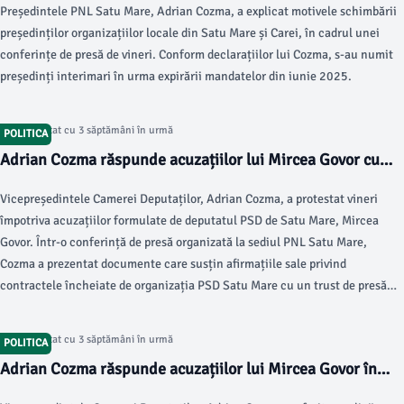
Președintele PNL Satu Mare, Adrian Cozma, a explicat motivele schimbării
președinților organizațiilor locale din Satu Mare și Carei, în cadrul unei
conferințe de presă de vineri. Conform declarațiilor lui Cozma, s-au numit
președinți interimari în urma expirării mandatelor din iunie 2025.
Articol postat cu 3 săptămâni în urmă
POLITICA
Adrian Cozma răspunde acuzațiilor lui Mircea Govor cu
dovezi clare
Vicepreședintele Camerei Deputaților, Adrian Cozma, a protestat vineri
împotriva acuzațiilor formulate de deputatul PSD de Satu Mare, Mircea
Govor. Într-o conferință de presă organizată la sediul PNL Satu Mare,
Cozma a prezentat documente care susțin afirmațiile sale privind
contractele încheiate de organizația PSD Satu Mare cu un trust de presă
asociat cu familia Govor.
Articol postat cu 3 săptămâni în urmă
POLITICA
Adrian Cozma răspunde acuzațiilor lui Mircea Govor în
conferința PNL