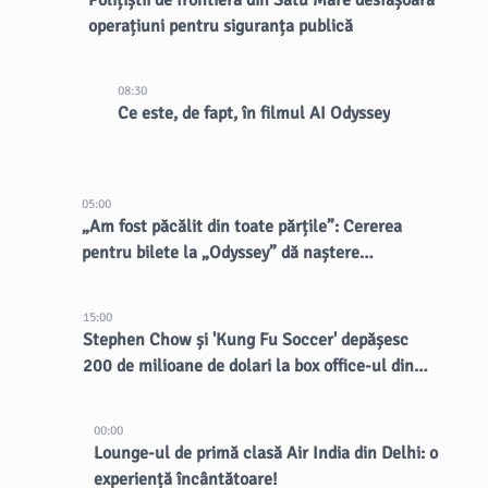
Polițiștii de frontieră din Satu Mare desfășoară
operațiuni pentru siguranța publică
08:30
Ce este, de fapt, în filmul AI Odyssey
05:00
„Am fost păcălit din toate părțile”: Cererea
pentru bilete la „Odyssey” dă naștere
vânzătorilor dubioși
15:00
Stephen Chow și 'Kung Fu Soccer' depășesc
200 de milioane de dolari la box office-ul din
China
00:00
Lounge-ul de primă clasă Air India din Delhi: o
experiență încântătoare!