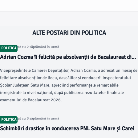
ALTE POSTARI DIN POLITICA
Articol postat cu 2 săptămâni în urmă
POLITICA
Adrian Cozma îi felicită pe absolvenții de Bacalaureat din
Satu Mare
Vicepreședintele Camerei Deputaților, Adrian Cozma, a adresat un mesaj de
felicitare absolvenților de liceu, dascălilor și conducerii Inspectoratului
Școlar Județean Satu Mare, apreciind performanțele remarcabile
înregistrate la nivel național, după publicarea rezultatelor finale ale
examenului de Bacalaureat 2026.
Articol postat cu 3 săptămâni în urmă
POLITICA
Schimbări drastice în conducerea PNL Satu Mare și Carei