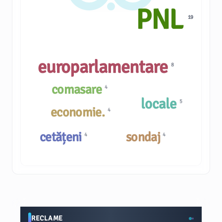
PNL
19
europarlamentare
8
comasare
4
locale
5
economie.
4
cetățeni
sondaj
4
4
RECLAME