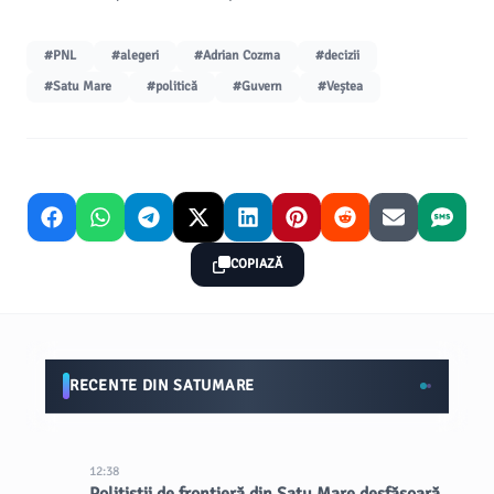
#PNL
#alegeri
#Adrian Cozma
#decizii
#Satu Mare
#politică
#Guvern
#Veștea
COPIAZĂ
RECENTE DIN SATUMARE
12:38