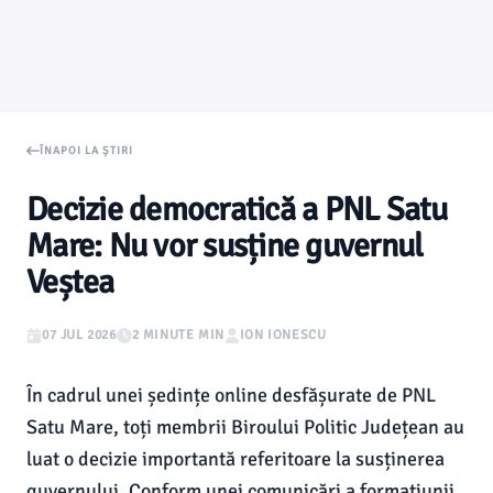
ÎNAPOI LA ȘTIRI
Decizie democratică a PNL Satu
Mare: Nu vor susține guvernul
Veștea
07 JUL 2026
2 MINUTE MIN
ION IONESCU
În cadrul unei ședințe online desfășurate de PNL
Satu Mare, toți membrii Biroului Politic Județean au
luat o decizie importantă referitoare la susținerea
guvernului. Conform unei comunicări a formațiunii,