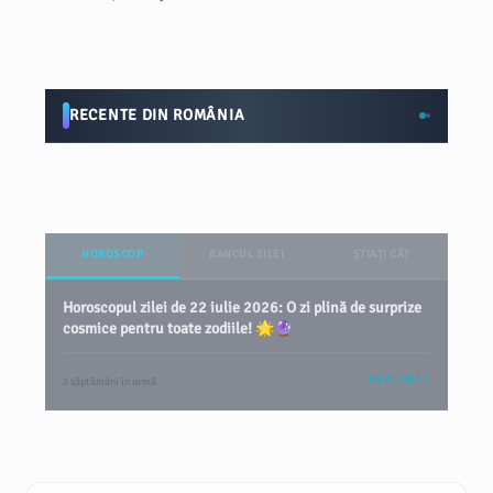
RECENTE DIN ROMÂNIA
HOROSCOP
BANCUL ZILEI
ȘTIAȚI CĂ?
Horoscopul zilei de 22 iulie 2026: O zi plină de surprize
cosmice pentru toate zodiile! 🌟🔮
VEZI TOT
2 săptămâni în urmă