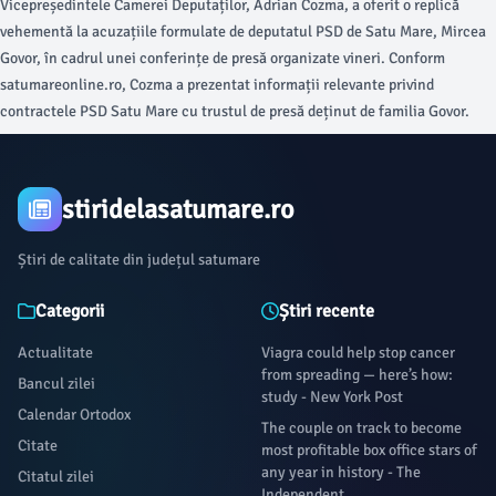
Vicepreședintele Camerei Deputaților, Adrian Cozma, a oferit o replică
vehementă la acuzațiile formulate de deputatul PSD de Satu Mare, Mircea
Govor, în cadrul unei conferințe de presă organizate vineri. Conform
satumareonline.ro, Cozma a prezentat informații relevante privind
contractele PSD Satu Mare cu trustul de presă deținut de familia Govor.
stiridelasatumare.ro
Știri de calitate din județul satumare
Categorii
Știri recente
Actualitate
Viagra could help stop cancer
from spreading — here’s how:
Bancul zilei
study - New York Post
Calendar Ortodox
The couple on track to become
Citate
most profitable box office stars of
any year in history - The
Citatul zilei
Independent