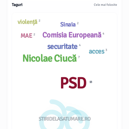
Taguri
Cele mai folosite
violență
2
Sinaia
2
Comisia Europeană
4
MAE
2
securitate
4
acces
3
Nicolae Ciucă
7
PSD
18
STIRIDELASATUMARE.RO