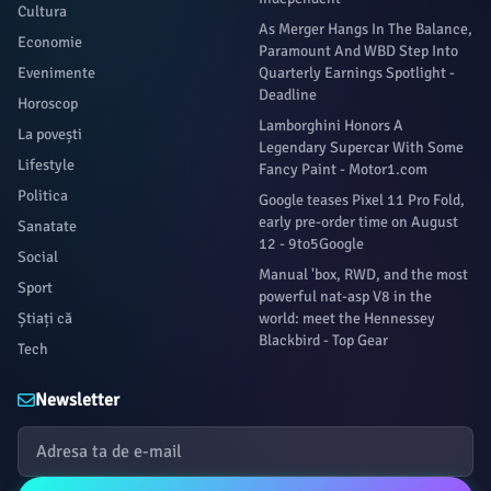
Cultura
As Merger Hangs In The Balance,
Economie
Paramount And WBD Step Into
Evenimente
Quarterly Earnings Spotlight -
Deadline
Horoscop
Lamborghini Honors A
La povești
Legendary Supercar With Some
Lifestyle
Fancy Paint - Motor1.com
Politica
Google teases Pixel 11 Pro Fold,
early pre-order time on August
Sanatate
12 - 9to5Google
Social
Manual 'box, RWD, and the most
Sport
powerful nat-asp V8 in the
Știați că
world: meet the Hennessey
Blackbird - Top Gear
Tech
Newsletter