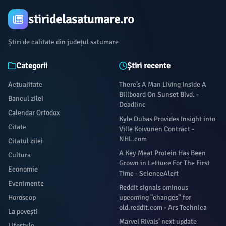
stiridelasatumare.ro
Știri de calitate din județul satumare
Categorii
Știri recente
Actualitate
There’s A Man Living Inside A
Billboard On Sunset Blvd. -
Bancul zilei
Deadline
Calendar Ortodox
Kyle Dubas Provides Insight into
Citate
Ville Koivunen Contract -
NHL.com
Citatul zilei
A Key Meat Protein Has Been
Cultura
Grown in Lettuce For The First
Economie
Time - ScienceAlert
Evenimente
Reddit signals ominous
Horoscop
upcoming "changes” for
old.reddit.com - Ars Technica
La povești
Marvel Rivals’ next update
Lifestyle