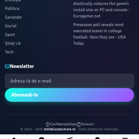
drastically reduces the game’s
Politica
install size on PC and console -
Eurogamer.net
Sanatate
Preseason poll reveals most
Social
overrated teams in college
Sport
football. Here they are - USA
Știați că
Today
Tech
Newsletter
Abonează-te
Confidențialitate
Termeni
© 2019 – 2026
stiridelasatumare.ro
. Toate drepturile rezervate.