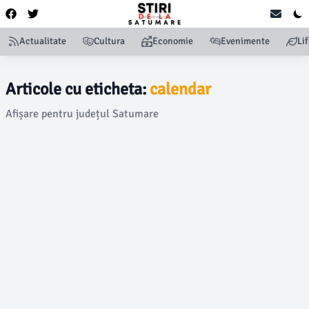
Actualitate
Cultura
Economie
Evenimente
Li
Articole cu eticheta:
calendar
Afișare pentru județul Satumare