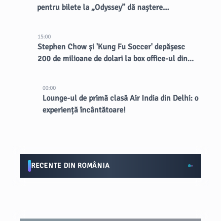
pentru bilete la „Odyssey” dă naștere
vânzătorilor dubioși
15:00
Stephen Chow și 'Kung Fu Soccer' depășesc
200 de milioane de dolari la box office-ul din
China
00:00
Lounge-ul de primă clasă Air India din Delhi: o
experiență încântătoare!
RECENTE DIN ROMÂNIA