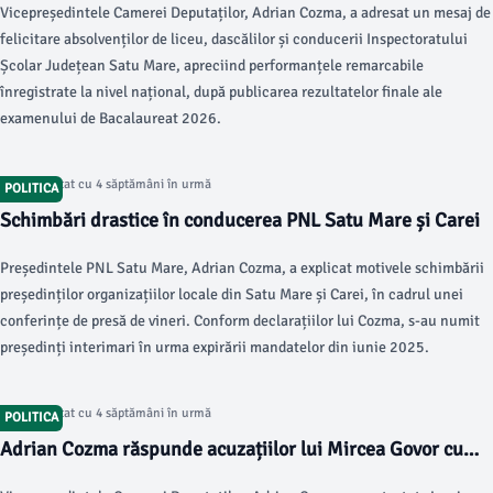
Vicepreședintele Camerei Deputaților, Adrian Cozma, a adresat un mesaj de
felicitare absolvenților de liceu, dascălilor și conducerii Inspectoratului
Școlar Județean Satu Mare, apreciind performanțele remarcabile
înregistrate la nivel național, după publicarea rezultatelor finale ale
examenului de Bacalaureat 2026.
Articol postat cu 4 săptămâni în urmă
POLITICA
Schimbări drastice în conducerea PNL Satu Mare și Carei
Președintele PNL Satu Mare, Adrian Cozma, a explicat motivele schimbării
președinților organizațiilor locale din Satu Mare și Carei, în cadrul unei
conferințe de presă de vineri. Conform declarațiilor lui Cozma, s-au numit
președinți interimari în urma expirării mandatelor din iunie 2025.
Articol postat cu 4 săptămâni în urmă
POLITICA
Adrian Cozma răspunde acuzațiilor lui Mircea Govor cu
dovezi clare