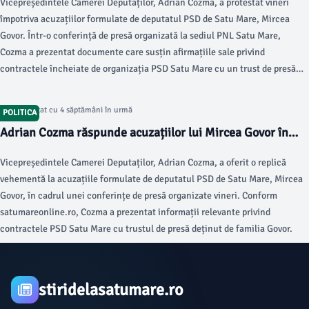
Vicepreședintele Camerei Deputaților, Adrian Cozma, a protestat vineri
împotriva acuzațiilor formulate de deputatul PSD de Satu Mare, Mircea
Govor. Într-o conferință de presă organizată la sediul PNL Satu Mare,
Cozma a prezentat documente care susțin afirmațiile sale privind
contractele încheiate de organizația PSD Satu Mare cu un trust de presă
asociat cu familia Govor.
Articol postat cu 4 săptămâni în urmă
POLITICA
Adrian Cozma răspunde acuzațiilor lui Mircea Govor în
conferința PNL
Vicepreședintele Camerei Deputaților, Adrian Cozma, a oferit o replică
vehementă la acuzațiile formulate de deputatul PSD de Satu Mare, Mircea
Govor, în cadrul unei conferințe de presă organizate vineri. Conform
satumareonline.ro, Cozma a prezentat informații relevante privind
contractele PSD Satu Mare cu trustul de presă deținut de familia Govor.
stiridelasatumare.ro