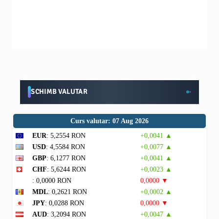
SCHIMB VALUTAR
Curs valutar: 07 Aug 2026
EUR
: 5,2554 RON
+0,0041 ▲
USD
: 4,5584 RON
+0,0077 ▲
GBP
: 6,1277 RON
+0,0041 ▲
CHF
: 5,6244 RON
+0,0023 ▲
: 0,0000 RON
0,0000 ▼
MDL
: 0,2621 RON
+0,0002 ▲
JPY
: 0,0288 RON
0,0000 ▼
AUD
: 3,2094 RON
+0,0047 ▲