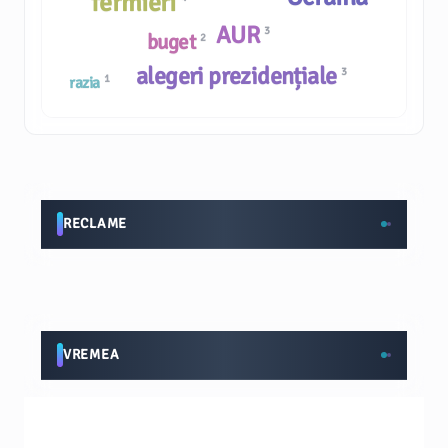
fermieri
AUR
3
buget
2
alegeri prezidențiale
3
1
razia
RECLAME
VREMEA