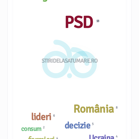
PSD
18
STIRIDELASATUMARE.RO
România
8
lideri
6
decizie
5
consum
2
Ucraina
4
4