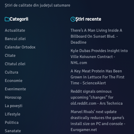
Știri de calitate din județul satumare
Categorii
Știri recente
Actualitate
There’s A Man Living Inside A
Billboard On Sunset Blvd. -
Bancul zilei
Deadline
Calendar Ortodox
Kyle Dubas Provides Insight into
Citate
Ville Koivunen Contract -
NHL.com
Citatul zilei
A Key Meat Protein Has Been
Cultura
Grown in Lettuce For The First
Economie
Time - ScienceAlert
Evenimente
Reddit signals ominous
Horoscop
upcoming "changes” for
old.reddit.com - Ars Technica
La povești
Marvel Rivals’ next update
Lifestyle
drastically reduces the game’s
Politica
install size on PC and console -
Eurogamer.net
Sanatate