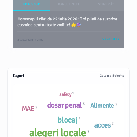
HOROSCOP
BANCUL ZILEI
ȘTIAȚI CĂ?
Horoscopul zilei de 22 iulie 2026: O zi plină de surprize
cosmice pentru toate zodiile! 🌟🔮
VEZI TOT
2 săptămâni în urmă
Taguri
Cele mai folosite
1
safety
dosar penal
Alimente
3
2
MAE
2
blocaj
4
acces
3
alegeri locale
7