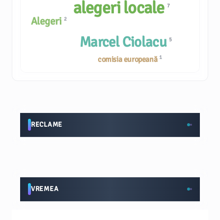
alegeri locale
7
Alegeri
2
Marcel Ciolacu
5
1
comisia europeană
RECLAME
VREMEA