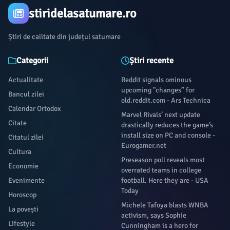
stiridelasatumare.ro
Știri de calitate din județul satumare
Categorii
Știri recente
Actualitate
Reddit signals ominous
upcoming "changes” for
Bancul zilei
old.reddit.com - Ars Technica
Calendar Ortodox
Marvel Rivals’ next update
Citate
drastically reduces the game’s
install size on PC and console -
Citatul zilei
Eurogamer.net
Cultura
Preseason poll reveals most
Economie
overrated teams in college
Evenimente
football. Here they are - USA
Today
Horoscop
Michele Tafoya blasts WNBA
La povești
activism, says Sophie
Lifestyle
Cunningham is a hero for