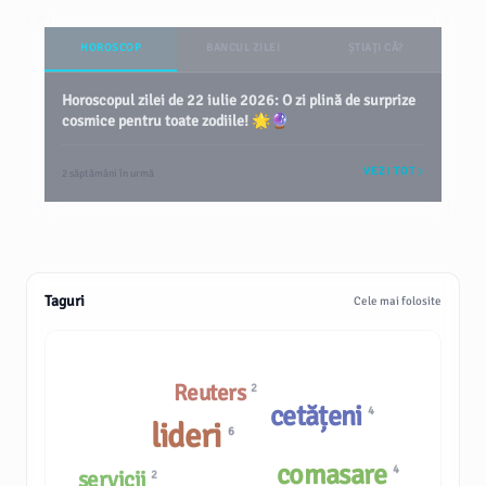
HOROSCOP
BANCUL ZILEI
ȘTIAȚI CĂ?
Horoscopul zilei de 22 iulie 2026: O zi plină de surprize
cosmice pentru toate zodiile! 🌟🔮
VEZI TOT
2 săptămâni în urmă
Taguri
Cele mai folosite
Reuters
2
cetățeni
4
lideri
6
comasare
4
servicii
2