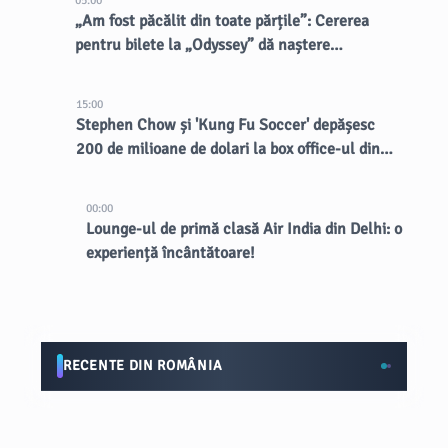
05:00
„Am fost păcălit din toate părțile”: Cererea
pentru bilete la „Odyssey” dă naștere
vânzătorilor dubioși
15:00
Stephen Chow și 'Kung Fu Soccer' depășesc
200 de milioane de dolari la box office-ul din
China
00:00
Lounge-ul de primă clasă Air India din Delhi: o
experiență încântătoare!
RECENTE DIN ROMÂNIA