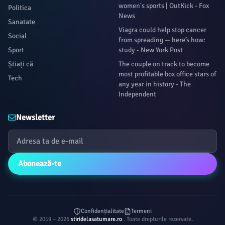
women's sports | OutKick - Fox
Politica
News
Sanatate
Viagra could help stop cancer
Social
from spreading — here’s how:
Sport
study - New York Post
Știați că
The couple on track to become
most profitable box office stars of
Tech
any year in history - The
Independent
Newsletter
Abonează-te
Confidențialitate
Termeni
© 2019 – 2026
stiridelasatumare.ro
. Toate drepturile rezervate.