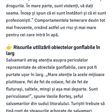
drogurile. În mare parte, sunt violenți, vă dați
seama. Încep și spun că ei sunt înotători și că ei sunt
profesioniști.” Comportamentele temerare devin tot
mai frecvente, creând astfel un risc și mai mare
pentru cei care intră în apă.
👉 Riscurile utilizării obiectelor gonflabile în
larg
Salvamarii atrag atenția asupra pericolelor
reprezentate de obiectele gonflabile, care pot fi
purtate ușor în larg. „Mare atenție la acele mijloace
plutitoare. Fel de fel de colace, fel de fel de
fluturași, saltele, mingi și așa mai departe. Sunt
periculoase!”, spune Vasile Borteș, șeful
salvamarilor din sudul litoralului. Turiștii trebuie să
țină cont de steagurile arborate de salvamari,