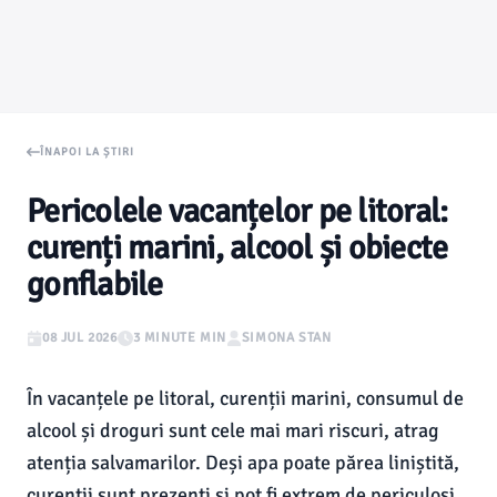
ÎNAPOI LA ȘTIRI
Pericolele vacanțelor pe litoral:
curenți marini, alcool și obiecte
gonflabile
08 JUL 2026
3 MINUTE MIN
SIMONA STAN
În vacanțele pe litoral, curenții marini, consumul de
alcool și droguri sunt cele mai mari riscuri, atrag
atenția salvamarilor. Deși apa poate părea liniștită,
curenții sunt prezenți și pot fi extrem de periculoși,