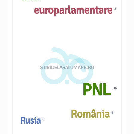
europarlamentare
8
STIRIDELASATUMARE.RO
PNL
19
România
8
Rusia
6