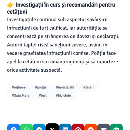
👉 Investigații în curs și recomandări pentru
cetățeni
Investigațiile continuă sub aspectul săvârșirii
infracțiunii de furt calificat, iar autoritățile se
concentrează pe strângerea de dovezi și declarații.
Autorii faptei riscă sancțiuni severe, având în
vedere gravitatea infracțiunii comise. Poliția face
apel la cetățeni să rămână vigilenți și să raporteze
orice activitate suspectă.
#reținere
#poliție
#investigații
#tineri
#Satu Mare
#furt
#biciclete