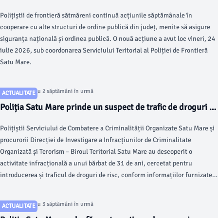
pentru siguranța publică
Polițiștii de frontieră sătmăreni continuă acțiunile săptămânale în
cooperare cu alte structuri de ordine publică din județ, menite să asigure
siguranța națională și ordinea publică. O nouă acțiune a avut loc vineri, 24
iulie 2026, sub coordonarea Serviciului Teritorial al Poliției de Frontieră
Satu Mare.
Articol postat cu 2 săptămâni în urmă
ACTUALITATE
Poliția Satu Mare prinde un suspect de trafic de droguri cu
38 de kilograme de canabis
Polițiștii Serviciului de Combatere a Criminalității Organizate Satu Mare și
procurorii Direcției de Investigare a Infracțiunilor de Criminalitate
Organizată și Terorism – Biroul Teritorial Satu Mare au descoperit o
activitate infracțională a unui bărbat de 31 de ani, cercetat pentru
introducerea și traficul de droguri de risc, conform informațiilor furnizate
de satumareonline.ro.
Articol postat cu 3 săptămâni în urmă
ACTUALITATE