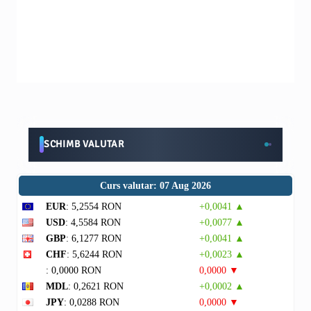
SCHIMB VALUTAR
Curs valutar: 07 Aug 2026
EUR
: 5,2554 RON
+0,0041 ▲
USD
: 4,5584 RON
+0,0077 ▲
GBP
: 6,1277 RON
+0,0041 ▲
CHF
: 5,6244 RON
+0,0023 ▲
: 0,0000 RON
0,0000 ▼
MDL
: 0,2621 RON
+0,0002 ▲
JPY
: 0,0288 RON
0,0000 ▼