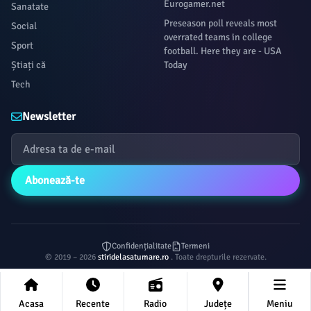
Eurogamer.net
Sanatate
Preseason poll reveals most
Social
overrated teams in college
Sport
football. Here they are - USA
Știați că
Today
Tech
Newsletter
Abonează-te
Confidențialitate
Termeni
© 2019 – 2026
stiridelasatumare.ro
. Toate drepturile rezervate.
Acasa
Recente
Radio
Județe
Meniu