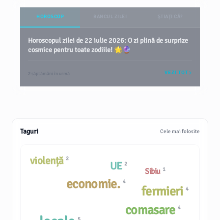
HOROSCOP
BANCUL ZILEI
ȘTIAȚI CĂ?
Horoscopul zilei de 22 iulie 2026: O zi plină de surprize
cosmice pentru toate zodiile! 🌟🔮
VEZI TOT
2 săptămâni în urmă
Taguri
Cele mai folosite
violență
2
UE
2
1
Sibiu
economie.
4
fermieri
4
comasare
4
5