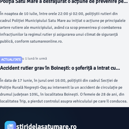
Poliția Satu Mare a desfășurat o acțiune de prevenire pe
drumuri
În noaptea de 10 iulie, între orele 22:00 și 02:00, polițiștii rutieri din
cadrul Poliției Municipiului Satu Mare au inițiat o acțiune pe principalele
artere rutiere ale municipiului, având ca scop prevenirea și combaterea
infracțiunilor la regimul rutier și asigurarea unui climat de siguranță
publică, conform satumareonline.ro.
Articol postat cu 1 lună în urmă
ACTUALITATE
Accident rutier grav în Boinești: o șoferiță a intrat cu
mașina într-un copac
În data de 17 iunie, în jurul orei 16:00, polițiștii din cadrul Secției de
Poliție Rurală Negrești-Oaș au intervenit la un accident de circulație pe
drumul județean 109L, în localitatea Boinești. O femeie de 28 de ani, din
localitatea Trip, a pierdut controlul asupra vehiculului pe care îl conducea.
stiridelasatumare.ro