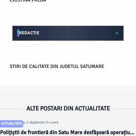
CRISTINA PREDA
REDACTIE
STIRI DE CALITATE DIN JUDETUL SATUMARE
ALTE POSTARI DIN ACTUALITATE
Articol postat cu 2 săptămâni în urmă
ACTUALITATE
Polițiștii de frontieră din Satu Mare desfășoară operațiuni