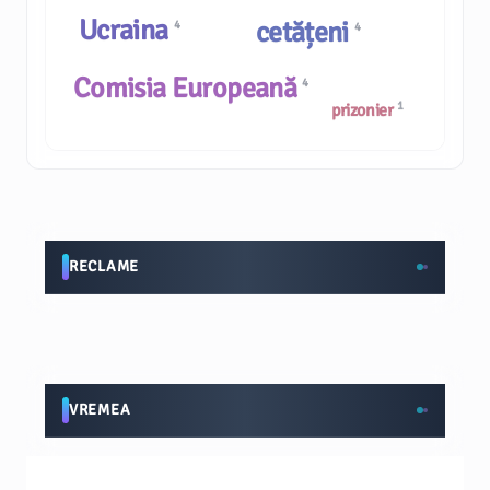
Ucraina
cetățeni
4
4
Comisia Europeană
4
1
prizonier
RECLAME
VREMEA