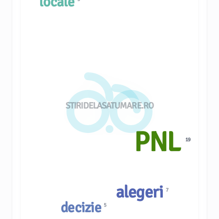
locale
STIRIDELASATUMARE.RO
PNL
19
alegeri
7
decizie
5