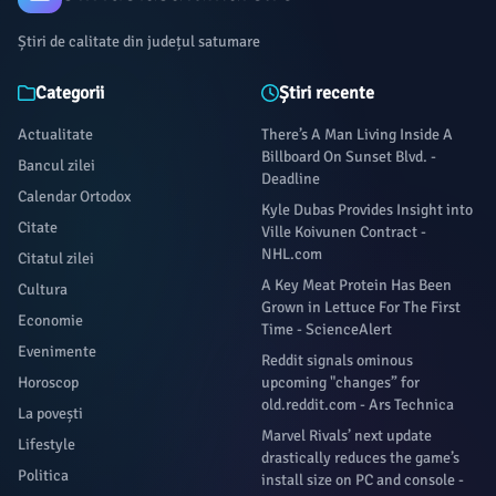
Știri de calitate din județul satumare
Categorii
Știri recente
Actualitate
There’s A Man Living Inside A
Billboard On Sunset Blvd. -
Bancul zilei
Deadline
Calendar Ortodox
Kyle Dubas Provides Insight into
Citate
Ville Koivunen Contract -
NHL.com
Citatul zilei
A Key Meat Protein Has Been
Cultura
Grown in Lettuce For The First
Economie
Time - ScienceAlert
Evenimente
Reddit signals ominous
Horoscop
upcoming "changes” for
old.reddit.com - Ars Technica
La povești
Marvel Rivals’ next update
Lifestyle
drastically reduces the game’s
Politica
install size on PC and console -