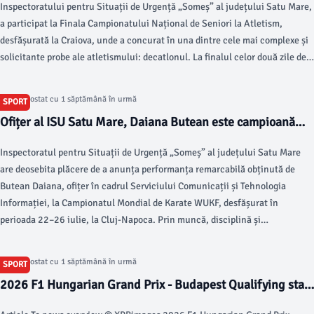
Inspectoratului pentru Situații de Urgență „Someș” al județului Satu Mare,
a participat la Finala Campionatului Național de Seniori la Atletism,
desfășurată la Craiova, unde a concurat în una dintre cele mai complexe și
solicitante probe ale atletismului: decatlonul. La finalul celor două zile de
competiție și al celor zece probe desfășurate, el a reușit o performanță de
excepție, cucerind titlul de campion național, aducând pentru al treilea an
Articol postat cu 1 săptămână în urmă
SPORT
consecutiv medalia de aur la Satu Mare.
Ofițer al ISU Satu Mare, Daiana Butean este campioană
mondială la karate
Inspectoratul pentru Situații de Urgență „Someș” al județului Satu Mare
are deosebita plăcere de a anunța performanța remarcabilă obținută de
Butean Daiana, ofițer în cadrul Serviciului Comunicații și Tehnologia
Informației, la Campionatul Mondial de Karate WUKF, desfășurat în
perioada 22–26 iulie, la Cluj-Napoca. Prin muncă, disciplină și
determinare, Daiana a reprezentat cu onoare România, obținând rezultate
de excepție: Locul I – Kumite Shobu Sanbon, categoria 21–35 ani, -55 kg;
Articol postat cu 1 săptămână în urmă
SPORT
Locul I – Echipe Rotativ; Locul II – Echipe Shobu Sanbon.
2026 F1 Hungarian Grand Prix - Budapest Qualifying start
time today - racingnews365.com