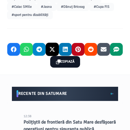
#Caiac SMile
#Jasna
#Dănuț Briceag
#Cupa FIS
#sport pentru dizabilități
COPIAZĂ
RECENTE DIN SATUMARE
12:38
Polițiștii de frontieră din Satu Mare desfășoară
operațiuni pentru siguranța publică