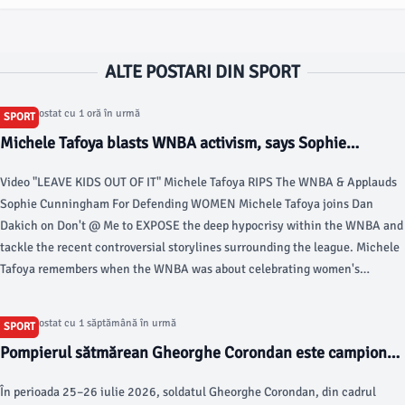
ALTE POSTARI DIN SPORT
Articol postat cu 1 oră în urmă
SPORT
Michele Tafoya blasts WNBA activism, says Sophie
Cunningham is a hero for women's sports | OutKick - Fox
Video "LEAVE KIDS OUT OF IT" Michele Tafoya RIPS The WNBA & Applauds
News
Sophie Cunningham For Defending WOMEN Michele Tafoya joins Dan
Dakich on Don't @ Me to EXPOSE the deep hypocrisy within the WNBA and
tackle the recent controversial storylines surrounding the league. Michele
Tafoya remembers when the WNBA was about celebrating women's
basketball.
Articol postat cu 1 săptămână în urmă
SPORT
Pompierul sătmărean Gheorghe Corondan este campion
național la decatlon, al treilea an la rând
În perioada 25–26 iulie 2026, soldatul Gheorghe Corondan, din cadrul