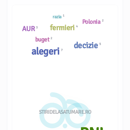
1
razia
Polonia
2
fermieri
AUR
4
3
buget
2
decizie
5
alegeri
7
STIRIDELASATUMARE.RO