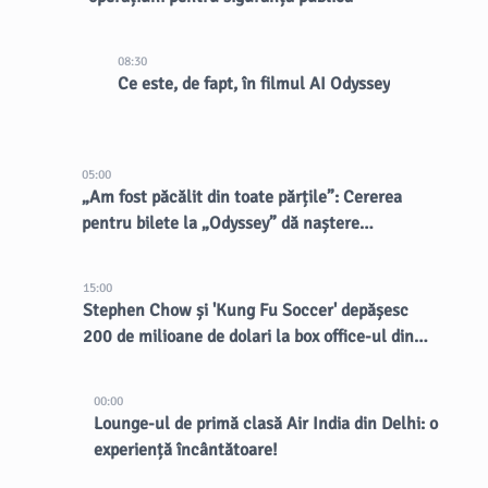
08:30
Ce este, de fapt, în filmul AI Odyssey
05:00
„Am fost păcălit din toate părțile”: Cererea
pentru bilete la „Odyssey” dă naștere
vânzătorilor dubioși
15:00
Stephen Chow și 'Kung Fu Soccer' depășesc
200 de milioane de dolari la box office-ul din
China
00:00
Lounge-ul de primă clasă Air India din Delhi: o
experiență încântătoare!