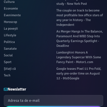
Cultura
study - New York Post
Economie
The couple on track to become
Evenimente
most profitable box office stars of
any year in history - The
Horoscop
Independent
La povești
As Merger Hangs In The Balance,
Lifestyle
Paramount And WBD Step Into
Quarterly Earnings Spotlight -
Politica
Deadline
Sanatate
Lamborghini Honors A
Social
Legendary Supercar With Some
Sport
Fancy Paint - Motor1.com
Știați că
Google teases Pixel 11 Pro Fold,
early pre-order time on August
Tech
12 - 9to5Google
Newsletter