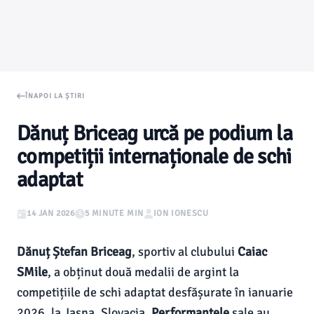
ÎNAPOI LA ȘTIRI
Dănuț Briceag urcă pe podium la
competiții internaționale de schi
adaptat
14 JAN 2026
5 MINUTE MIN
ION IONESCU
Dănuț Ștefan Briceag
, sportiv al clubului
Caiac
SMile
, a obținut două medalii de argint la
competițiile de schi adaptat desfășurate în ianuarie
2026, la Jasna, Slovacia.
Performanțele
sale au