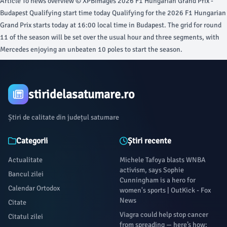
Article To news overview © XPBimages 2026 F1 Hungarian Grand Prix -
Budapest Qualifying start time today Qualifying for the 2026 F1 Hungarian
Grand Prix starts today at 16:00 local time in Budapest. The grid for round
11 of the season will be set over the usual hour and three segments, with
Mercedes enjoying an unbeaten 10 poles to start the season.
stiridelasatumare.ro
Știri de calitate din județul satumare
Categorii
Știri recente
Actualitate
Michele Tafoya blasts WNBA
activism, says Sophie
Bancul zilei
Cunningham is a hero for
Calendar Ortodox
women's sports | OutKick - Fox
News
Citate
Viagra could help stop cancer
Citatul zilei
from spreading — here’s how: