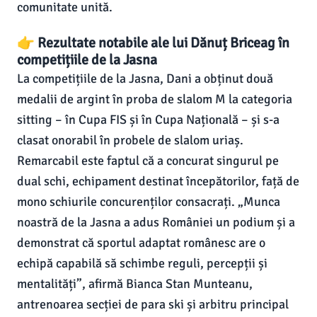
comunitate unită.
👉 Rezultate notabile ale lui Dănuț Briceag în
competițiile de la Jasna
La competițiile de la Jasna, Dani a obținut două
medalii de argint în proba de slalom M la categoria
sitting – în Cupa FIS și în Cupa Națională – și s-a
clasat onorabil în probele de slalom uriaș.
Remarcabil este faptul că a concurat singurul pe
dual schi, echipament destinat începătorilor, față de
mono schiurile concurenților consacrați. „Munca
noastră de la Jasna a adus României un podium și a
demonstrat că sportul adaptat românesc are o
echipă capabilă să schimbe reguli, percepții și
mentalități”, afirmă Bianca Stan Munteanu,
antrenoarea secției de para ski și arbitru principal