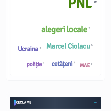
PNL
19
alegeri locale
7
Marcel Ciolacu
5
Ucraina
4
cetățeni
poliție
4
3
MAE
2
RECLAME