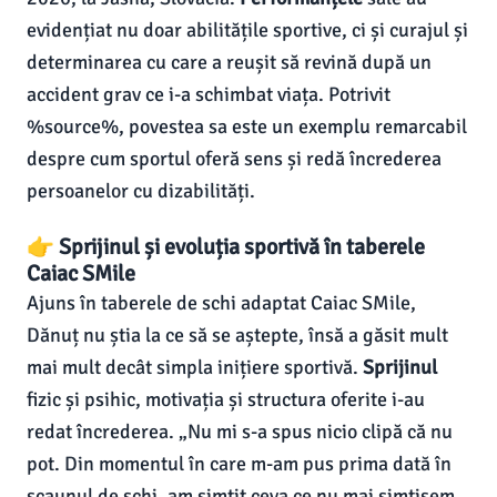
evidențiat nu doar abilitățile sportive, ci și curajul și
determinarea cu care a reușit să revină după un
accident grav ce i-a schimbat viața. Potrivit
%source%, povestea sa este un exemplu remarcabil
despre cum sportul oferă sens și redă încrederea
persoanelor cu dizabilități.
👉 Sprijinul și evoluția sportivă în taberele
Caiac SMile
Ajuns în taberele de schi adaptat Caiac SMile,
Dănuț nu știa la ce să se aștepte, însă a găsit mult
mai mult decât simpla inițiere sportivă.
Sprijinul
fizic și psihic, motivația și structura oferite i-au
redat încrederea. „Nu mi s-a spus nicio clipă că nu
pot. Din momentul în care m-am pus prima dată în
scaunul de schi, am simțit ceva ce nu mai simțisem