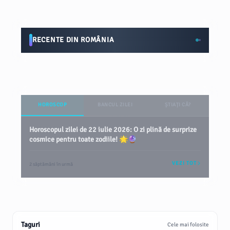
RECENTE DIN ROMÂNIA
HOROSCOP
BANCUL ZILEI
ȘTIAȚI CĂ?
Horoscopul zilei de 22 iulie 2026: O zi plină de surprize
cosmice pentru toate zodiile! 🌟🔮
VEZI TOT
2 săptămâni în urmă
Taguri
Cele mai folosite