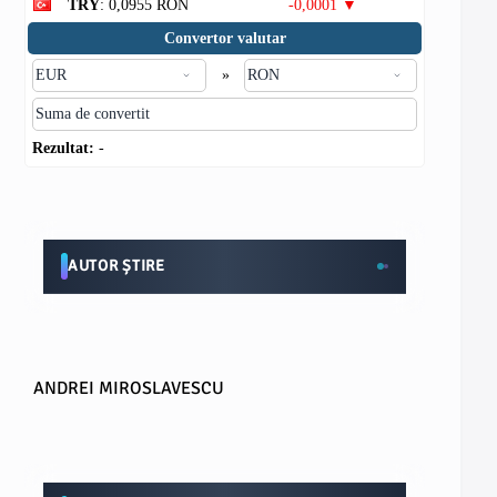
TRY
: 0,0955 RON
-0,0001 ▼
Convertor valutar
»
Rezultat:
-
AUTOR ȘTIRE
ANDREI MIROSLAVESCU