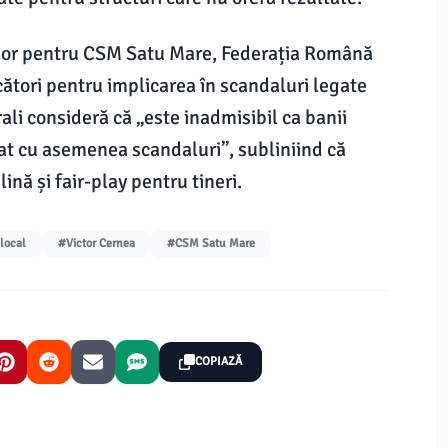
rilor pentru CSM Satu Mare, Federația Română
ători pentru implicarea în scandaluri legate
erali consideră că „este inadmisibil ca banii
at cu asemenea scandaluri”, subliniind că
ină și fair-play pentru tineri.
local
#Victor Cernea
#CSM Satu Mare
COPIAZĂ