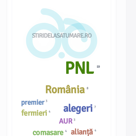
STIRIDELASATUMARE.RO
PNL
19
România
8
premier
3
alegeri
7
fermieri
4
AUR
3
alianță
comasare
4
4