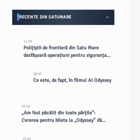
RECENTE DIN SATUMARE
12:38
Polițiștii de frontieră din Satu Mare
desfășoară operațiuni pentru siguranța
publică
08:30
Ce este, de fapt, în filmul AI Odyssey
05:00
„Am fost păcălit din toate părțile”:
Cererea pentru bilete la „Odyssey” dă
naștere vânzătorilor dubioși
15:00