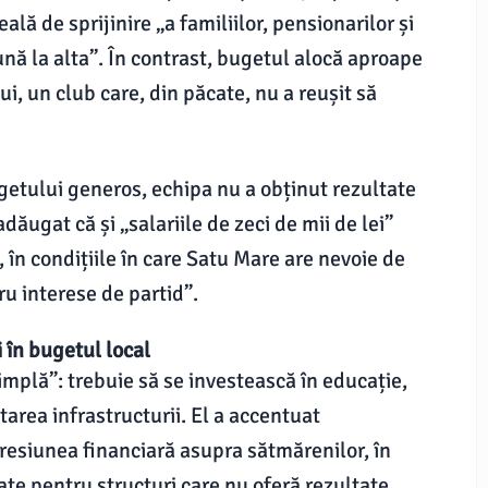
reală de sprijinire „a familiilor, pensionarilor și
ună la alta”. În contrast, bugetul alocă aproape
ui, un club care, din păcate, nu a reușit să
bugetului generos, echipa nu a obținut rezultate
adăugat că și „salariile de zeci de mii de lei”
, în condițiile în care Satu Mare are nevoie de
u interese de partid”.
i în bugetul local
implă”: trebuie să se investească în educație,
ltarea infrastructurii. El a accentuat
resiunea financiară asupra sătmărenilor, în
ate pentru structuri care nu oferă rezultate.