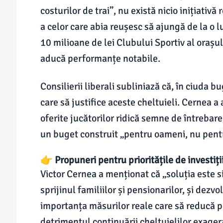
costurilor de trai”, nu există nicio inițiativă 
a celor care abia reușesc să ajungă de la o l
10 milioane de lei Clubului Sportiv al orașul
aducă performanțe notabile.
Consilierii liberali subliniază că, în ciuda 
care să justifice aceste cheltuieli. Cernea a 
oferite jucătorilor ridică semne de întrebare
un buget construit „pentru oameni, nu pentr
👉 Propuneri pentru prioritățile de investiți
Victor Cernea a menționat că „soluția este s
sprijinul familiilor și pensionarilor, și dezvo
importanța măsurilor reale care să reducă p
detrimentul continuării cheltuielilor exager