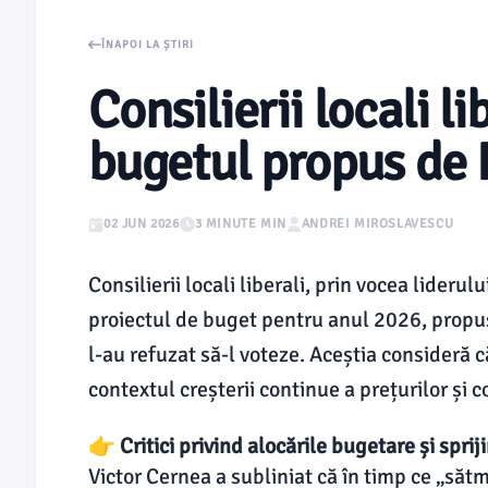
ÎNAPOI LA ȘTIRI
Consilierii locali l
bugetul propus de 
02 JUN 2026
3 MINUTE MIN
ANDREI MIROSLAVESCU
Consilierii locali liberali, prin vocea liderul
proiectul de buget pentru anul 2026, propu
l-au refuzat să-l voteze. Aceștia consideră 
contextul creșterii continue a prețurilor și co
👉 Critici privind alocările bugetare și spri
Victor Cernea a subliniat că în timp ce „sătm