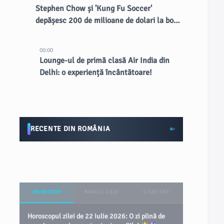
Stephen Chow și 'Kung Fu Soccer'
depășesc 200 de milioane de dolari la box
office-ul din China
00:00
Lounge-ul de primă clasă Air India din
Delhi: o experiență încântătoare!
RECENTE DIN ROMÂNIA
HOROSCOP
BANCUL ZILEI
ȘTIAȚI CĂ?
Horoscopul zilei de 22 iulie 2026: O zi plină de