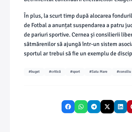
În plus, la scurt timp după alocarea fondu
de Fotbal a anunțat suspendarea a patru juc
de pariuri sportive. Cernea și consilierii lib
sătmărenilor să ajungă într-un sistem asoci
sportul ar trebui să fie un exemplu de discipl
#buget
#critică
#sport
#Satu Mare
#consiliu 