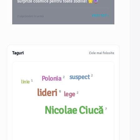
surprize cosmice pentru toate zodiile! 🌟🔮
VEZI TOT
2 săptămâni în urmă
Taguri
Cele mai folosite
suspect
2
Polonia
2
1
linie
lideri
6
lege
2
Nicolae Ciucă
7