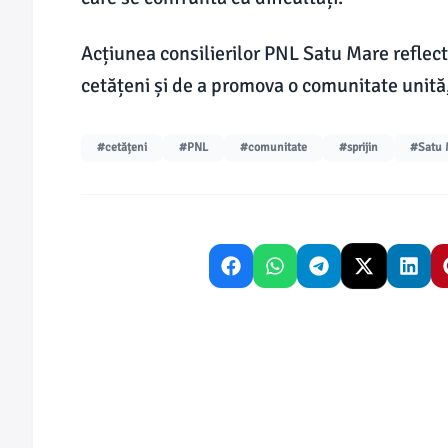
Acțiunea consilierilor PNL Satu Mare reflec
cetățeni și de a promova o comunitate unită
#cetățeni
#PNL
#comunitate
#sprijin
#Satu 