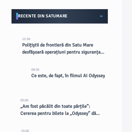
RECENTE DIN SATUMARE
12:38
Polițiștii de frontieră din Satu Mare
desfășoară operațiuni pentru siguranța
publică
08:30
Ce este, de fapt, în filmul AI Odyssey
05:00
„Am fost păcălit din toate părțile”:
Cererea pentru bilete la „Odyssey” dă
naștere vânzătorilor dubioși
15:00