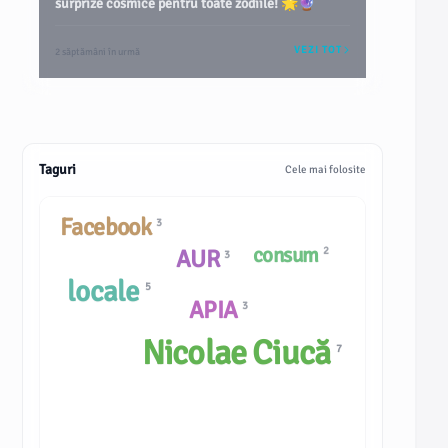
surprize cosmice pentru toate zodiile! 🌟🔮
VEZI TOT
2 săptămâni în urmă
Taguri
Cele mai folosite
Facebook
3
consum
AUR
2
3
locale
5
APIA
3
Nicolae Ciucă
7