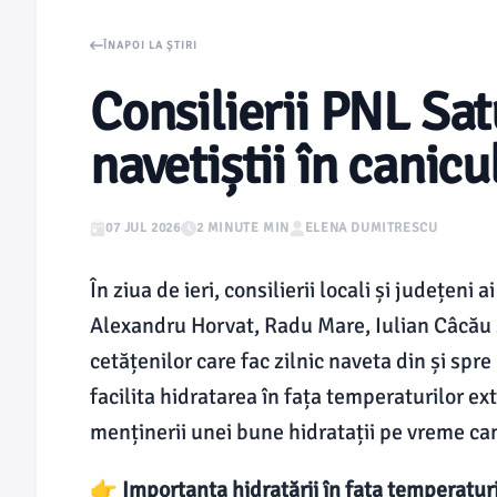
ÎNAPOI LA ȘTIRI
Consilierii PNL Sa
navetiștii în canicu
07 JUL 2026
2 MINUTE MIN
ELENA DUMITRESCU
În ziua de ieri, consilierii locali și județeni
Alexandru Horvat, Radu Mare, Iulian Câcău și
cetățenilor care fac zilnic naveta din și spr
facilita hidratarea în fața temperaturilor e
menținerii unei bune hidratații pe vreme ca
👉 Importanța hidratării în fața temperaturi