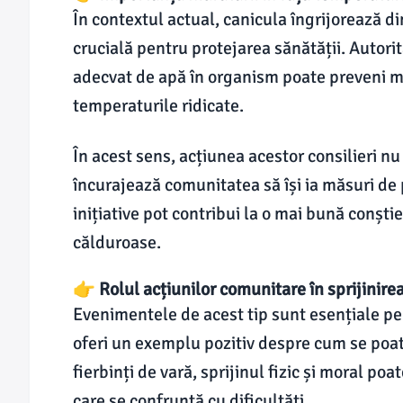
În contextul actual, canicula îngrijorează di
crucială pentru protejarea sănătății. Autori
adecvat de apă în organism poate preveni m
temperaturile ridicate.
În acest sens, acțiunea acestor consilieri nu 
încurajează comunitatea să își ia măsuri de 
inițiative pot contribui la o mai bună conștie
călduroase.
👉 Rolul acțiunilor comunitare în sprijinirea
Evenimentele de acest tip sunt esențiale pen
oferi un exemplu pozitiv despre cum se poate
fierbinți de vară, sprijinul fizic și moral po
care se confruntă cu dificultăți.