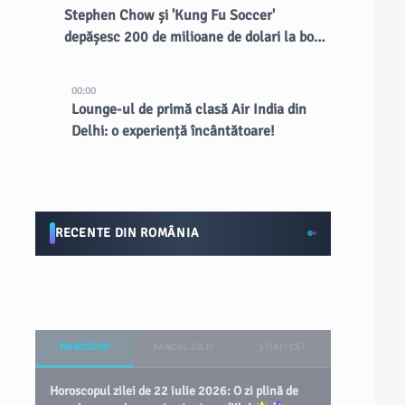
Stephen Chow și 'Kung Fu Soccer'
depășesc 200 de milioane de dolari la box
office-ul din China
00:00
Lounge-ul de primă clasă Air India din
Delhi: o experiență încântătoare!
RECENTE DIN ROMÂNIA
HOROSCOP
BANCUL ZILEI
ȘTIAȚI CĂ?
Horoscopul zilei de 22 iulie 2026: O zi plină de