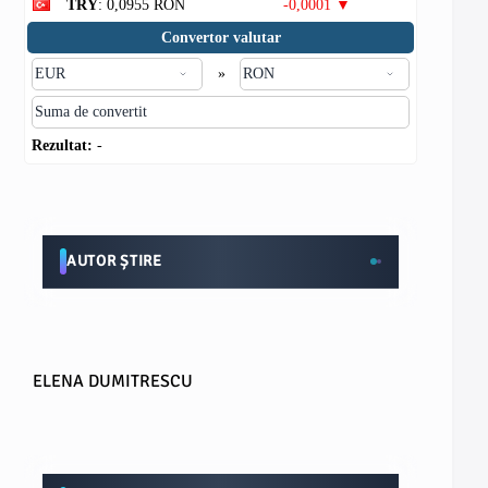
TRY
: 0,0955 RON
-0,0001 ▼
Convertor valutar
»
Rezultat:
-
AUTOR ȘTIRE
ELENA DUMITRESCU