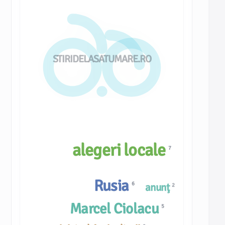
STIRIDELASATUMARE.RO
alegeri locale
7
Rusia
6
anunţ
2
Marcel Ciolacu
5