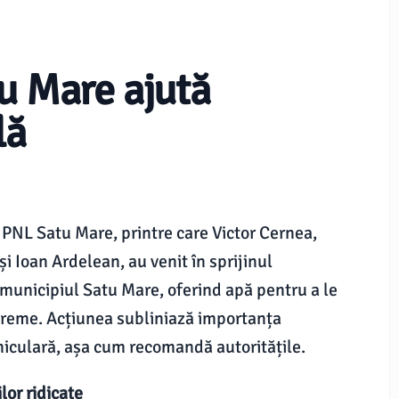
tu Mare ajută
lă
 ai PNL Satu Mare, printre care Victor Cernea,
 Ioan Ardelean, au venit în sprijinul
e municipiul Satu Mare, oferind apă pentru a le
xtreme. Acțiunea subliniază importanța
niculară, așa cum recomandă autoritățile.
lor ridicate