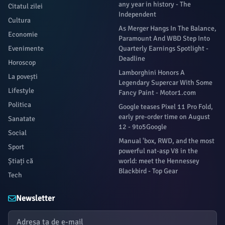
any year in history - The
Citatul zilei
Independent
Cultura
As Merger Hangs In The Balance,
Economie
Paramount And WBD Step Into
Evenimente
Quarterly Earnings Spotlight -
Deadline
Horoscop
Lamborghini Honors A
La povești
Legendary Supercar With Some
Lifestyle
Fancy Paint - Motor1.com
Politica
Google teases Pixel 11 Pro Fold,
early pre-order time on August
Sanatate
12 - 9to5Google
Social
Manual 'box, RWD, and the most
Sport
powerful nat-asp V8 in the
Știați că
world: meet the Hennessey
Blackbird - Top Gear
Tech
Newsletter