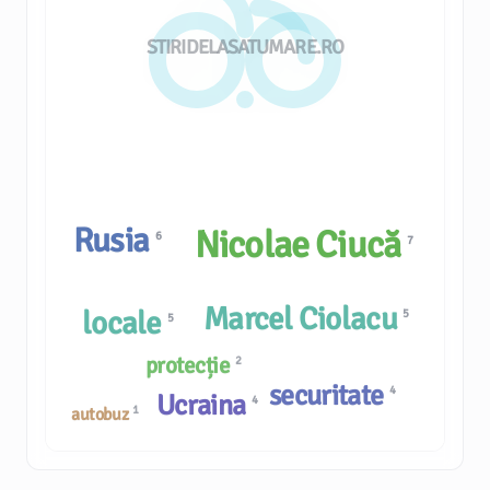
STIRIDELASATUMARE.RO
Rusia
Nicolae Ciucă
6
7
Marcel Ciolacu
locale
5
5
protecție
2
securitate
4
Ucraina
4
1
autobuz