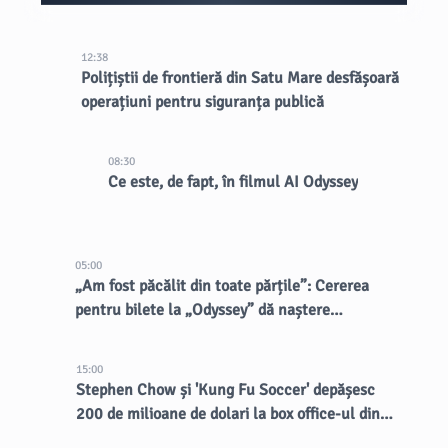
12:38
Polițiștii de frontieră din Satu Mare desfășoară
operațiuni pentru siguranța publică
08:30
Ce este, de fapt, în filmul AI Odyssey
05:00
„Am fost păcălit din toate părțile”: Cererea
pentru bilete la „Odyssey” dă naștere
vânzătorilor dubioși
15:00
Stephen Chow și 'Kung Fu Soccer' depășesc
200 de milioane de dolari la box office-ul din
China