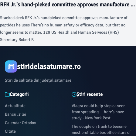
RFK Jr.'s hand-picked committee approves manufacture of
trades at I've been covering the markets long enough to know how memory
peptides he uses - Ars Technica
cycles are supposed to end.
Stacked deck RFK Jr.’s handpicked committee approves manufacture of
peptides he uses There’s no human safety or efficacy data, but that no
longer seems to matter. 129 US Health and Human Services (HHS)
Secretary Robert F.
stiridelasatumare.ro
Știri de calitate din județul satumare
Categorii
Știri recente
Actualitate
Viagra could help stop cancer
from spreading — here’s how:
Bancul zilei
study - New York Post
Calendar Ortodox
The couple on track to become
Citate
most profitable box office stars of