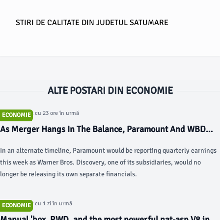
STIRI DE CALITATE DIN JUDETUL SATUMARE
ALTE POSTARI DIN ECONOMIE
Articol postat cu 23 ore în urmă
ECONOMIE
As Merger Hangs In The Balance, Paramount And WBD
Step Into Quarterly Earnings Spotlight - Deadline
In an alternate timeline, Paramount would be reporting quarterly earnings
this week as Warner Bros. Discovery, one of its subsidiaries, would no
longer be releasing its own separate financials.
Articol postat cu 1 zi în urmă
ECONOMIE
Manual 'box, RWD, and the most powerful nat-asp V8 in