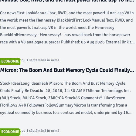
the world: meet the Hennessey Blackbird - Top Gear
Car newsFirst LookManual 'box, RWD, and the most powerful nat-asp V8 in
the world: meet the Hennessey BlackbirdFirst LookManual 'box, RWD, and
the most powerful nat-asp V8 in the world: meet the Hennessey
BlackbirdHennessey - Hennessey! - has rowed back from the horsepower
race with a V8 analogue supercar Published: 03 Aug 2026 External link to
Top Gear Magazine Subscription – 3 months for £6Skip 17 photos in the
image carousel and continue readingTurn on Javascript to see all the
Articol postat cu 1 săptămână în urmă
ECONOMIE
available pictures.1 / 17If there was one company likely to relinquish its
Micron: The Boom And Bust Memory Cycle Could Finally
deathgrip on horsepower, you wouldn’t have guessed it would be Texan
Be Dead (NASDAQ:MU) - Seeking Alpha
manufacturer Hennessey.
Stock IdeasLong IdeasTech Micron: The Boom And Bust Memory Cycle
Could Finally Be DeadJul 28, 2026, 11:30 AM ETMicron Technology, Inc.
(MU) Stock, MU:CA Stock, ZMIC:CA Stock83 Comments5 LikesSteven
Fiorillo42.44K FollowersFollowSummaryMicron is transforming from a
cyclical commodity business to a contracted model, underpinned by 16
take-or-pay agreements through 2030 covering ~$100B in minimum
revenue.Q3 2026 was a record quarter: $41.46B revenue (+346% YoY),
Articol postat cu 1 săptămână în urmă
ECONOMIE
84.9% gross margin, $25.11 EPS, and a net cash position of $24.4B.MU