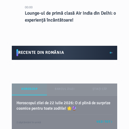
00:00
Lounge-ul de primă clasă Air India din Delhi: o
experiență încântătoare!
RECENTE DIN ROMÂNIA
HOROSCOP
BANCUL ZILEI
ȘTIAȚI CĂ?
Horoscopul zilei de 22 iulie 2026: O zi plină de surprize
cosmice pentru toate zodiile! 🌟🔮
VEZI TOT
2 săptămâni în urmă