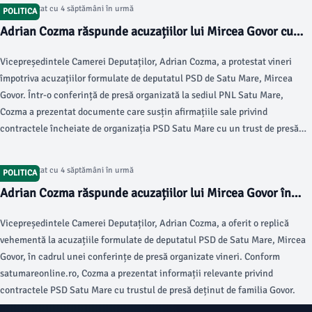
Articol postat cu 4 săptămâni în urmă
POLITICA
Adrian Cozma răspunde acuzațiilor lui Mircea Govor cu
dovezi clare
Vicepreședintele Camerei Deputaților, Adrian Cozma, a protestat vineri
împotriva acuzațiilor formulate de deputatul PSD de Satu Mare, Mircea
Govor. Într-o conferință de presă organizată la sediul PNL Satu Mare,
Cozma a prezentat documente care susțin afirmațiile sale privind
contractele încheiate de organizația PSD Satu Mare cu un trust de presă
asociat cu familia Govor.
Articol postat cu 4 săptămâni în urmă
POLITICA
Adrian Cozma răspunde acuzațiilor lui Mircea Govor în
conferința PNL
Vicepreședintele Camerei Deputaților, Adrian Cozma, a oferit o replică
vehementă la acuzațiile formulate de deputatul PSD de Satu Mare, Mircea
Govor, în cadrul unei conferințe de presă organizate vineri. Conform
satumareonline.ro, Cozma a prezentat informații relevante privind
contractele PSD Satu Mare cu trustul de presă deținut de familia Govor.