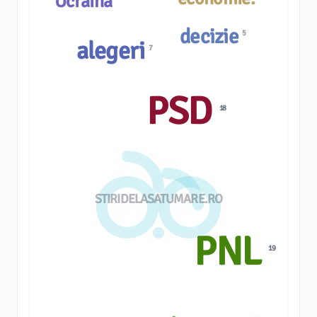
Ucraina
decizie
5
alegeri
7
PSD
18
STIRIDELASATUMARE.RO
PNL
19