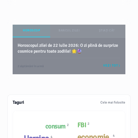
HOROSCOP
BANCUL ZILEI
ȘTIAȚI CĂ?
Horoscopul zilei de 22 iulie 2026: O zi plină de surprize
cosmice pentru toate zodiile! 🌟🔮
VEZI TOT
2 săptămâni în urmă
Taguri
Cele mai folosite
FBI
2
consum
2
economie.
4
4