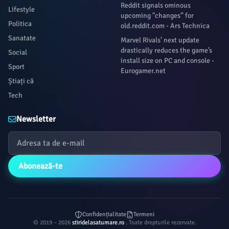
Reddit signals ominous
Lifestyle
upcoming "changes” for
Politica
old.reddit.com - Ars Technica
Sanatate
Marvel Rivals’ next update
drastically reduces the game’s
Social
install size on PC and console -
Sport
Eurogamer.net
Știați că
Tech
Newsletter
Abonează-te
Confidențialitate
Termeni
© 2019 – 2026
stiridelasatumare.ro
. Toate drepturile rezervate.