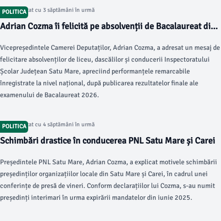
Articol postat cu 3 săptămâni în urmă
POLITICA
Adrian Cozma îi felicită pe absolvenții de Bacalaureat din
Satu Mare
Vicepreședintele Camerei Deputaților, Adrian Cozma, a adresat un mesaj de
felicitare absolvenților de liceu, dascălilor și conducerii Inspectoratului
Școlar Județean Satu Mare, apreciind performanțele remarcabile
înregistrate la nivel național, după publicarea rezultatelor finale ale
examenului de Bacalaureat 2026.
Articol postat cu 4 săptămâni în urmă
POLITICA
Schimbări drastice în conducerea PNL Satu Mare și Carei
Președintele PNL Satu Mare, Adrian Cozma, a explicat motivele schimbării
președinților organizațiilor locale din Satu Mare și Carei, în cadrul unei
conferințe de presă de vineri. Conform declarațiilor lui Cozma, s-au numit
președinți interimari în urma expirării mandatelor din iunie 2025.