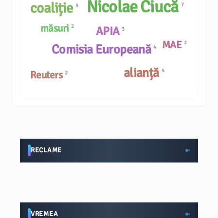
Nicolae Ciucă
coaliție
7
5
măsuri
2
APIA
3
MAE
2
Comisia Europeană
4
alianță
4
Reuters
2
RECLAME
VREMEA