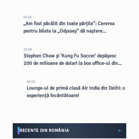
05:00
„Am fost păcălit din toate părțile”: Cererea
pentru bilete la „Odyssey” dă naștere
vânzătorilor dubioși
15:00
Stephen Chow și 'Kung Fu Soccer' depășesc
200 de milioane de dolari la box office-ul din
China
00:00
Lounge-ul de primă clasă Air India din Delhi: o
experiență încântătoare!
RECENTE DIN ROMÂNIA