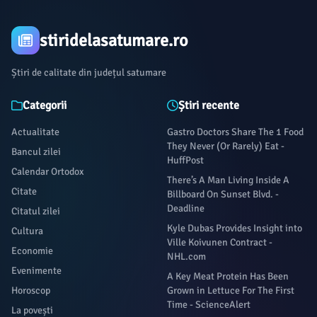
stiridelasatumare.ro
Știri de calitate din județul satumare
Categorii
Știri recente
Actualitate
Gastro Doctors Share The 1 Food
They Never (Or Rarely) Eat -
Bancul zilei
HuffPost
Calendar Ortodox
There’s A Man Living Inside A
Citate
Billboard On Sunset Blvd. -
Deadline
Citatul zilei
Kyle Dubas Provides Insight into
Cultura
Ville Koivunen Contract -
Economie
NHL.com
Evenimente
A Key Meat Protein Has Been
Horoscop
Grown in Lettuce For The First
Time - ScienceAlert
La povești