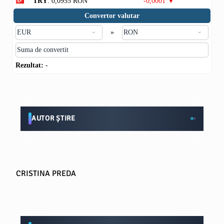
TRY
: 0,0955 RON
-0,0001 ▼
Convertor valutar
»
Rezultat:
-
AUTOR ȘTIRE
CRISTINA PREDA