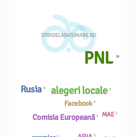
STIRIDELASATUMARE.RO
PNL
19
Rusia
alegeri locale
6
7
Facebook
3
MAE
2
Comisia Europeană
4
APIA
3
3