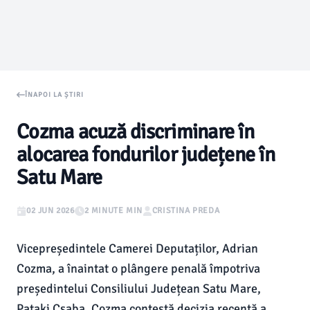
ÎNAPOI LA ȘTIRI
Cozma acuză discriminare în
alocarea fondurilor județene în
Satu Mare
02 JUN 2026
2 MINUTE MIN
CRISTINA PREDA
Vicepreședintele Camerei Deputaților, Adrian
Cozma, a înaintat o plângere penală împotriva
președintelui Consiliului Județean Satu Mare,
Pataki Csaba. Cozma contestă decizia recentă a