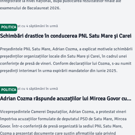
înregistrate la nivel național, după publicarea rezultatelor finale ale
examenului de Bacalaureat 2026.
Articol postat cu 4 săptămâni în urmă
POLITICA
Schimbări drastice în conducerea PNL Satu Mare și Carei
Președintele PNL Satu Mare, Adrian Cozma, a explicat motivele schimbării
președinților organizațiilor locale din Satu Mare și Carei, în cadrul unei
conferințe de presă de vineri. Conform declarațiilor lui Cozma, s-au numit
președinți interimari în urma expirării mandatelor din iunie 2025.
Articol postat cu 4 săptămâni în urmă
POLITICA
Adrian Cozma răspunde acuzațiilor lui Mircea Govor cu
dovezi clare
Vicepreședintele Camerei Deputaților, Adrian Cozma, a protestat vineri
împotriva acuzațiilor formulate de deputatul PSD de Satu Mare, Mircea
Govor. Într-o conferință de presă organizată la sediul PNL Satu Mare,
Cozma a prezentat documente care susțin afirmațiile sale privind