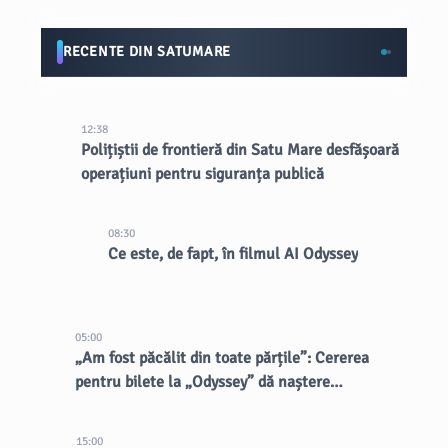
RECENTE DIN SATUMARE
12:38
Polițiștii de frontieră din Satu Mare desfășoară
operațiuni pentru siguranța publică
08:30
Ce este, de fapt, în filmul AI Odyssey
05:00
„Am fost păcălit din toate părțile”: Cererea
pentru bilete la „Odyssey” dă naștere
vânzătorilor dubioși
15:00