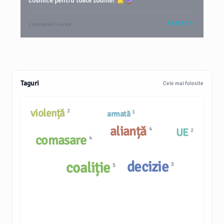
cosmice pentru toate zodiile! 🌟🔮
VEZI TOT
2 săptămâni în urmă
Taguri
Cele mai folosite
violență
2
1
armată
alianță
4
UE
2
comasare
4
decizie
coaliție
5
5