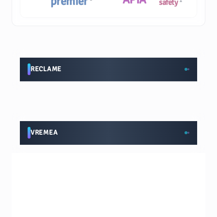
premier
1
safety
RECLAME
VREMEA