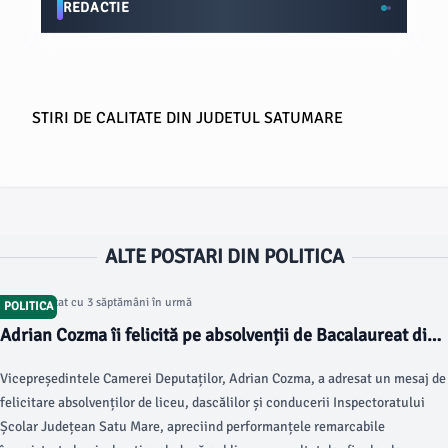
REDACTIE
STIRI DE CALITATE DIN JUDETUL SATUMARE
ALTE POSTARI DIN POLITICA
Articol postat cu 3 săptămâni în urmă
POLITICA
Adrian Cozma îi felicită pe absolvenții de Bacalaureat din
Satu Mare
Vicepreședintele Camerei Deputaților, Adrian Cozma, a adresat un mesaj de
felicitare absolvenților de liceu, dascălilor și conducerii Inspectoratului
Școlar Județean Satu Mare, apreciind performanțele remarcabile