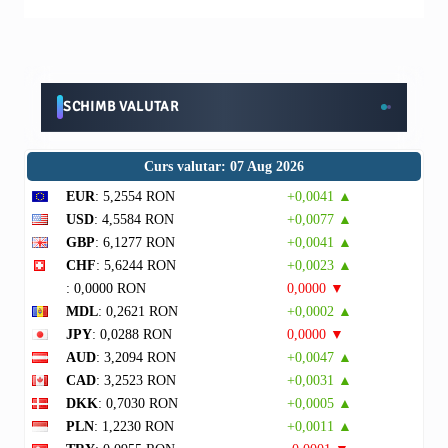
SCHIMB VALUTAR
Curs valutar: 07 Aug 2026
EUR
: 5,2554 RON
+0,0041 ▲
USD
: 4,5584 RON
+0,0077 ▲
GBP
: 6,1277 RON
+0,0041 ▲
CHF
: 5,6244 RON
+0,0023 ▲
: 0,0000 RON
0,0000 ▼
MDL
: 0,2621 RON
+0,0002 ▲
JPY
: 0,0288 RON
0,0000 ▼
AUD
: 3,2094 RON
+0,0047 ▲
CAD
: 3,2523 RON
+0,0031 ▲
DKK
: 0,7030 RON
+0,0005 ▲
PLN
: 1,2230 RON
+0,0011 ▲