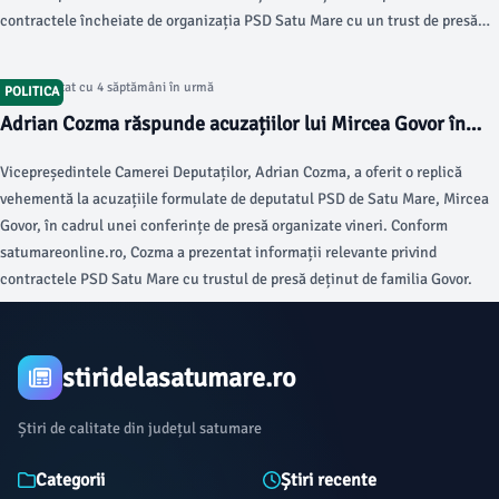
contractele încheiate de organizația PSD Satu Mare cu un trust de presă
asociat cu familia Govor.
Articol postat cu 4 săptămâni în urmă
POLITICA
Adrian Cozma răspunde acuzațiilor lui Mircea Govor în
conferința PNL
Vicepreședintele Camerei Deputaților, Adrian Cozma, a oferit o replică
vehementă la acuzațiile formulate de deputatul PSD de Satu Mare, Mircea
Govor, în cadrul unei conferințe de presă organizate vineri. Conform
satumareonline.ro, Cozma a prezentat informații relevante privind
contractele PSD Satu Mare cu trustul de presă deținut de familia Govor.
stiridelasatumare.ro
Știri de calitate din județul satumare
Categorii
Știri recente