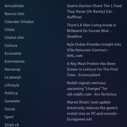
Actualitate
Gastro Doctors Share The 1 Food
They Never (Or Rarely) Eat -
Bancul zilei
HuffPost
Calendar Ortodox
There’s A Man Living Inside A
Citate
Billboard On Sunset Blvd. -
Deadline
Citatul zilei
Kyle Dubas Provides Insight into
Cultura
Ville Koivunen Contract -
Economie
NHL.com
Evenimente
A Key Meat Protein Has Been
Horoscop
Grown in Lettuce For The First
Time - ScienceAlert
La povești
Reddit signals ominous
Lifestyle
upcoming "changes” for
Politica
old.reddit.com - Ars Technica
Sanatate
Marvel Rivals’ next update
drastically reduces the game’s
Social
install size on PC and console -
Sport
Eurogamer.net
Știați că