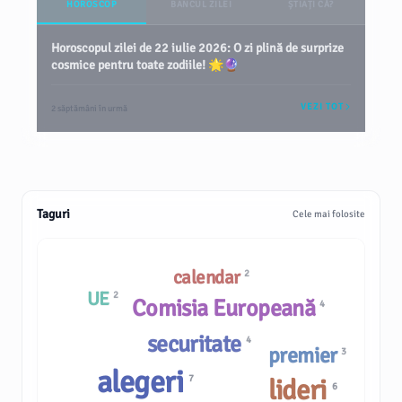
HOROSCOP
BANCUL ZILEI
ȘTIAȚI CĂ?
Horoscopul zilei de 22 iulie 2026: O zi plină de surprize
cosmice pentru toate zodiile! 🌟🔮
VEZI TOT
2 săptămâni în urmă
Taguri
Cele mai folosite
calendar
2
UE
2
Comisia Europeană
4
securitate
4
premier
3
alegeri
7
lideri
6