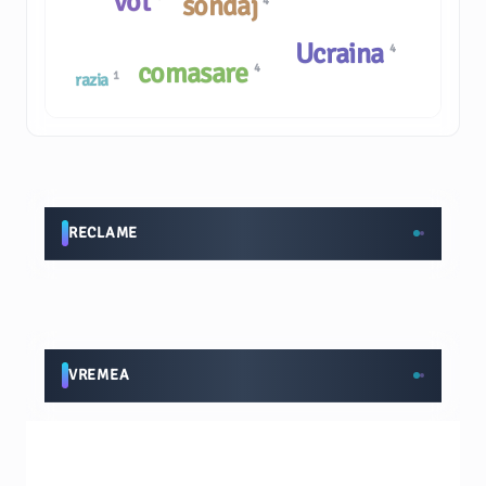
vot
sondaj
4
Ucraina
4
comasare
4
1
razia
RECLAME
VREMEA