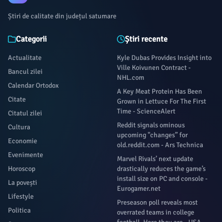
Știri de calitate din județul satumare
Categorii
Știri recente
Actualitate
Kyle Dubas Provides Insight into
Ville Koivunen Contract -
Bancul zilei
NHL.com
Calendar Ortodox
A Key Meat Protein Has Been
Citate
Grown in Lettuce For The First
Time - ScienceAlert
Citatul zilei
Reddit signals ominous
Cultura
upcoming "changes” for
Economie
old.reddit.com - Ars Technica
Evenimente
Marvel Rivals’ next update
Horoscop
drastically reduces the game’s
install size on PC and console -
La povești
Eurogamer.net
Lifestyle
Preseason poll reveals most
Politica
overrated teams in college