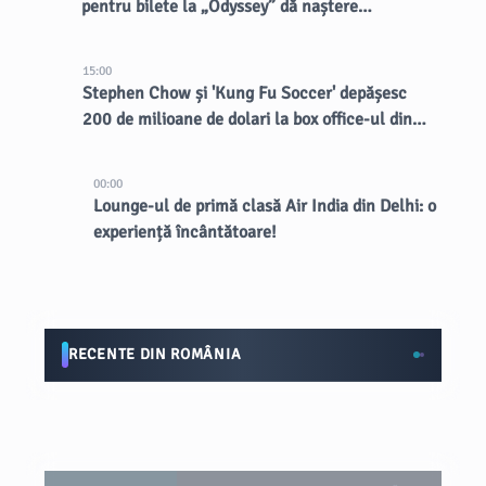
pentru bilete la „Odyssey” dă naștere
vânzătorilor dubioși
15:00
Stephen Chow și 'Kung Fu Soccer' depășesc
200 de milioane de dolari la box office-ul din
China
00:00
Lounge-ul de primă clasă Air India din Delhi: o
experiență încântătoare!
RECENTE DIN ROMÂNIA