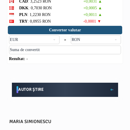
CAD
: 3,2523 RON
+0,0031 ▲
DKK
: 0,7030 RON
+0,0005 ▲
PLN
: 1,2230 RON
+0,0011 ▲
TRY
: 0,0955 RON
-0,0001 ▼
Convertor valutar
»
Rezultat:
-
AUTOR ȘTIRE
MARIA SIMIONESCU