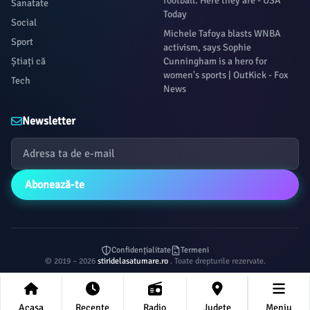
football. Here they are - USA
Sanatate
Today
Social
Michele Tafoya blasts WNBA
Sport
activism, says Sophie
Știați că
Cunningham is a hero for
women's sports | OutKick - Fox
Tech
News
Newsletter
Abonează-te
Confidențialitate
Termeni
© 2019 – 2026
stiridelasatumare.ro
. Toate drepturile rezervate.
Acasa
Recente
Radio
Județe
Meniu