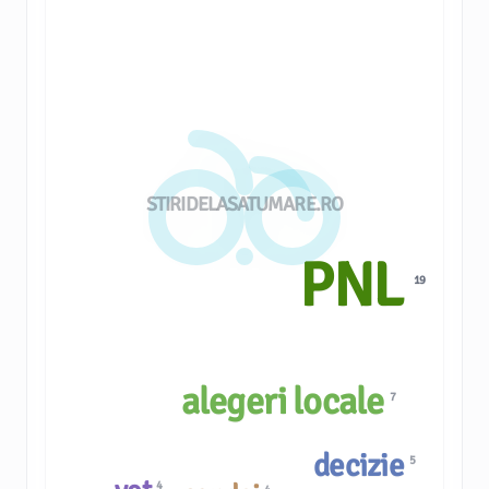
STIRIDELASATUMARE.RO
PNL
19
alegeri locale
7
decizie
5
4