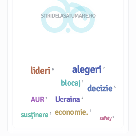
STIRIDELASATUMARE.RO
alegeri
lideri
7
6
blocaj
4
decizie
5
Ucraina
AUR
4
3
economie.
4
susținere
3
1
safety