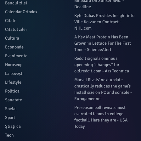
Billboard On Sunset Blvd. -
Bancul zilei
Deadline
Calendar Ortodox
Kyle Dubas Provides Insight into
Citate
Ville Koivunen Contract -
NHL.com
Citatul zilei
A Key Meat Protein Has Been
Cultura
Grown in Lettuce For The First
Economie
Time - ScienceAlert
Evenimente
Reddit signals ominous
Horoscop
upcoming "changes” for
old.reddit.com - Ars Technica
La povești
Marvel Rivals’ next update
Lifestyle
drastically reduces the game’s
Politica
install size on PC and console -
Eurogamer.net
Sanatate
Preseason poll reveals most
Social
overrated teams in college
Sport
football. Here they are - USA
Știați că
Today
Tech