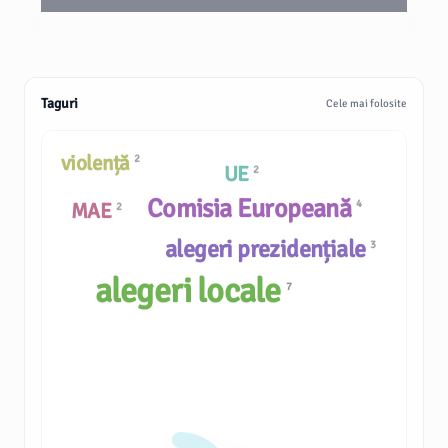
Taguri
Cele mai folosite
violență
2
UE
2
Comisia Europeană
4
MAE
2
alegeri prezidențiale
3
alegeri locale
7