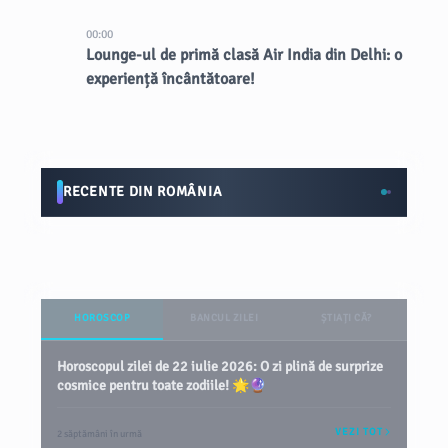
00:00
Lounge-ul de primă clasă Air India din Delhi: o
experiență încântătoare!
RECENTE DIN ROMÂNIA
HOROSCOP
BANCUL ZILEI
ȘTIAȚI CĂ?
Horoscopul zilei de 22 iulie 2026: O zi plină de surprize
cosmice pentru toate zodiile! 🌟🔮
VEZI TOT
2 săptămâni în urmă