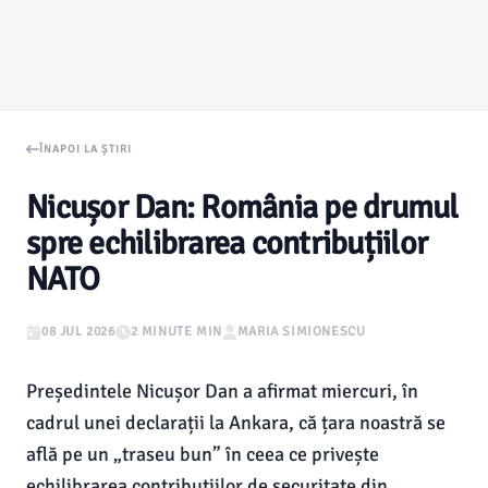
ÎNAPOI LA ȘTIRI
Nicușor Dan: România pe drumul
spre echilibrarea contribuțiilor
NATO
08 JUL 2026
2 MINUTE MIN
MARIA SIMIONESCU
Președintele Nicușor Dan a afirmat miercuri, în
cadrul unei declarații la Ankara, că țara noastră se
află pe un „traseu bun” în ceea ce privește
echilibrarea contribuțiilor de securitate din