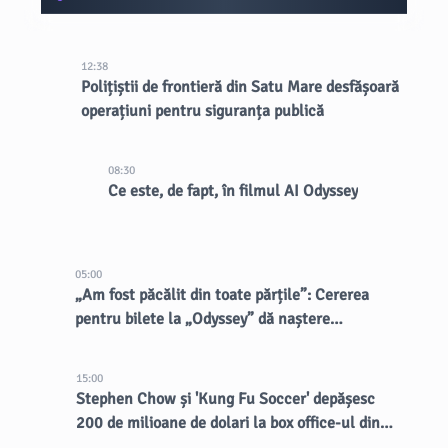
12:38
Polițiștii de frontieră din Satu Mare desfășoară
operațiuni pentru siguranța publică
08:30
Ce este, de fapt, în filmul AI Odyssey
05:00
„Am fost păcălit din toate părțile”: Cererea
pentru bilete la „Odyssey” dă naștere
vânzătorilor dubioși
15:00
Stephen Chow și 'Kung Fu Soccer' depășesc
200 de milioane de dolari la box office-ul din
China